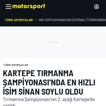
TÜRK SPORCULAR
ANA SAYFA
AYHANCAN GÜVEN
ALI TÜRKKAN
BA
TÜRK SPORCULAR
KARTEPE TIRMANMA
ŞAMPIYONASI'NDA EN HIZLI
ISIM SINAN SOYLU OLDU
Tırmanma Şampiyonası'nın 2. ayağı Kartepe'de
yapıldı.