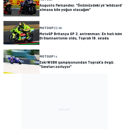
Augusto Fernandez: “Önümüzdeki yıl ‘wildcard’
olmasa bile yoğun olacağım”
MOTOGP
22 dk
MotoGP Britanya GP 2. antrenman: En hızlı isim
Di Giannantonio oldu, Toprak 19. sırada
MOTOGP
1 s
Eski WSBK şampiyonundan Toprak’a övgü:
“Sınırları zorluyor”