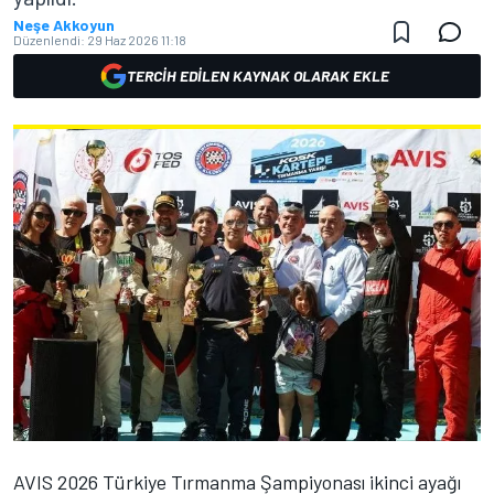
Neşe Akkoyun
Düzenlendi:
29 Haz 2026 11:18
TERCIH EDILEN KAYNAK OLARAK EKLE
AVIS 2026 Türkiye Tırmanma Şampiyonası ikinci ayağı