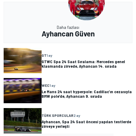
Daha fazlası
Ayhancan Güven
GT
1 ay
GTWC Spa 24 Saat Sıralama: Mercedes genel
klasmanda zirvede, Ayhancan 14. sırada
WEC
1 ay
Le Mans 24 saat hyperpole: Cadillac’ın cezasıyla
BMW pole’de, Ayhancan 9. sırada
TÜRK SPORCULAR
2 ay
Ayhancan, Spa 24 Saat öncesi yapılan testlerde
zirveye yerleşti