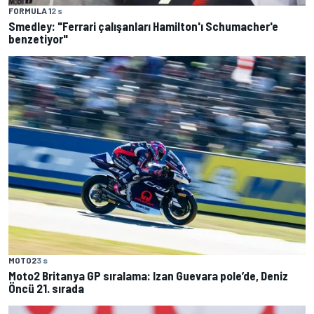
FORMULA 1
2 s
Smedley: "Ferrari çalışanları Hamilton'ı Schumacher'e
benzetiyor"
MOTO2
3 s
Moto2 Britanya GP sıralama: Izan Guevara pole’de, Deniz
Öncü 21. sırada