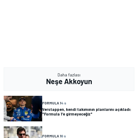
Daha fazlası
Neşe Akkoyun
FORMULA 1
4 s
Verstappen, kendi takımının planlarını açıkladı:
"Formula 1’e girmeyeceğiz"
FORMULA 1
6 s