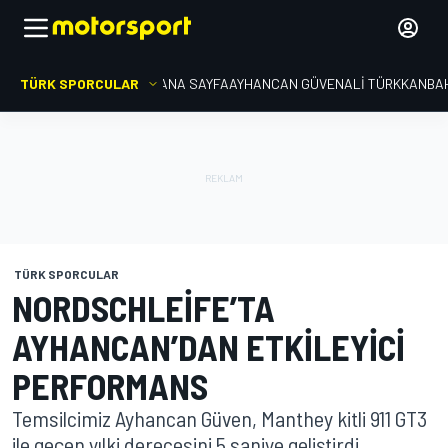
TÜRK SPORCULAR
ANA SAYFA
AYHANCAN GÜVEN
ALI TÜRKKAN
BA
TÜRK SPORCULAR
NORDSCHLEIFE’TA
AYHANCAN’DAN ETKILEYICI
PERFORMANS
Temsilcimiz Ayhancan Güven, Manthey kitli 911 GT3
ile geçen yılki derecesini 5 saniye geliştirdi