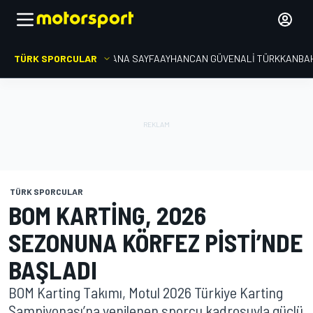
TÜRK SPORCULAR
ANA SAYFA
AYHANCAN GÜVEN
ALI TÜRKKAN
BA
TÜRK SPORCULAR
BOM KARTING, 2026
SEZONUNA KÖRFEZ PISTI’NDE
BAŞLADI
BOM Karting Takımı, Motul 2026 Türkiye Karting
Şampiyonası’na yenilenen sporcu kadrosuyla güçlü