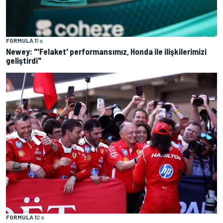
FORMULA 1
1 s
Newey: "'Felaket' performansımız, Honda ile ilişkilerimizi
geliştirdi"
FORMULA 1
2 s