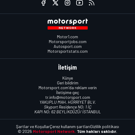
Motor1.com
Motorsportjobs.com
Autosport.com
Motorsportstats.com
İletişim
Künye
Geri bildirim
Motorsport.com'da reklam verin
İletişime geç
tr.info@motorsport.com
YAKUPLU MAH. HÜRRİYET BLV.
Skyport Residence NO: 1 İÇ
KAPI NO: 62 BEYLİKDÜZÜ/ İSTANBUL
Şartlar ve Koşullar
Çerez kullanım şartları
Gizlilik politikası
© 2026
Motorsport Network.
Tüm hakları saklıdır.