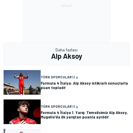
Daha fazlası
Alp Aksoy
TÜRK SPORCULAR
12 g
Formula 4 İtalya: Alp Aksoy istikrarlı sonuçlarla
puan topladı!
TÜRK SPORCULAR
13 g
Formula 4 İtalya 1. Yarış: Temsilcimiz Alp Aksoy,
Mugello’da ilk yarıştan puanla ayrıldı!