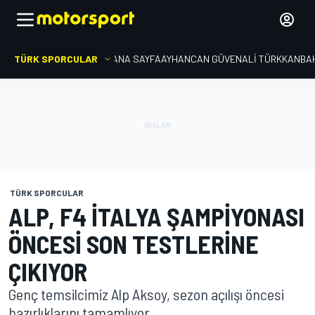
TÜRK SPORCULAR
ANA SAYFA
AYHANCAN GÜVEN
ALI TÜRKKAN
BA
TÜRK SPORCULAR
ALP, F4 İTALYA ŞAMPIYONASI
ÖNCESI SON TESTLERINE
ÇIKIYOR
Genç temsilcimiz Alp Aksoy, sezon açılışı öncesi
hazırlıklarını tamamlıyor.