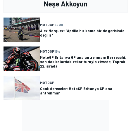
Neşe Akkoyun
MOTOGP
59 dk
Alex Marquez: “Aprilia hızlı ama biz de gerisinde
değiliz"
MOTOGP
16 s
MotoGP Britanya GP ana antrenman: Bezzecchi,
son dakikalardaki rekor turuyla zirvede, Toprak
22. sırada
MOTOGP
Canlı dereceler: MotoGP Britanya GP ana
antrenman