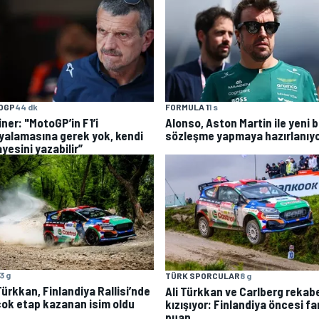
OGP
44 dk
FORMULA 1
1 s
ner: "MotoGP’in F1’i
Alonso, Aston Martin ile yeni b
yalamasına gerek yok, kendi
sözleşme yapmaya hazırlanıy
yesini yazabilir”
3 g
TÜRK SPORCULAR
8 g
Türkkan, Finlandiya Rallisi’nde
Ali Türkkan ve Carlberg rekab
çok etap kazanan isim oldu
kızışıyor: Finlandiya öncesi fa
puan