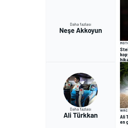
Daha fazlası
Neşe Akkoyun
MOT
Stei
kop
hika
Daha fazlası
WRC
Ali Türkkan
Ali 
en 