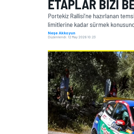
ETAPLAR BIZI B
MOTOGP
Portekiz Rallisi’ne hazırlanan tems
limitlerine kadar sürmek konusunda
Neşe Akkoyun
Düzenlendi:
12 May 2026 10:23
WORLD SUPERBIKE