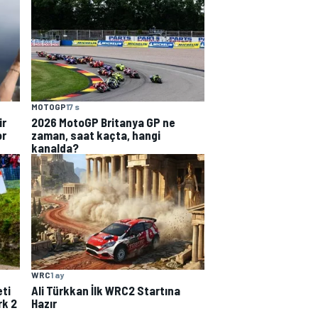
MOTOGP
17 s
ir
2026 MotoGP Britanya GP ne
or
zaman, saat kaçta, hangi
kanalda?
WRC
1 ay
eti
Ali Türkkan İlk WRC2 Startına
rk 2
Hazır