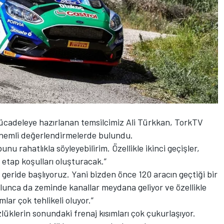
mücadeleye hazırlanan temsilcimiz Ali Türkkan, TorkTV
önemli değerlendirmelerde bulundu.
unu rahatlıkla söyleyebilirim. Özellikle ikinci geçişler,
 etap koşulları oluşturacak.”
li geride başlıyoruz. Yani bizden önce 120 aracın geçtiği bir
olunca da zeminde kanallar meydana geliyor ve özellikle
lar çok tehlikeli oluyor.”
üklerin sonundaki frenaj kısımları çok çukurlaşıyor.