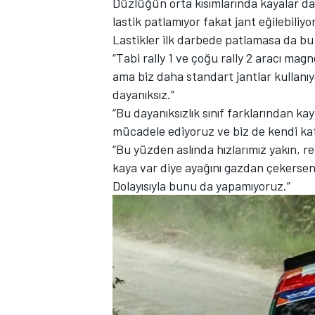
Düzlüğün orta kısımlarında kayalar d
lastik patlamıyor fakat jant eğilebiliyor
Lastikler ilk darbede patlamasa da bu
“Tabi rally 1 ve çoğu rally 2 aracı mag
ama biz daha standart jantlar kullanıy
TÜRK SPORCULAR
dayanıksız.”
“Bu dayanıksızlık sınıf farklarından k
mücadele ediyoruz ve biz de kendi ka
“Bu yüzden aslında hızlarımız yakın, r
kaya var diye ayağını gazdan çekersen
Dolayısıyla bunu da yapamıyoruz.”