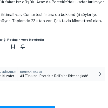
k fakat hız düşük. Araç da Portekiz’deki kadar kırılmıyor
ihtimali var. Cumartesi fırtına da beklendiği söyleniyor
rünüyor. Toplamda 23 etap var. Çok fazla kilometresi olan,
eriği Paylaşın veya Kaydedin
CEKI HABER
SONRAKI HABER
 iki zafer!
Ali Türkkan, Portekiz Rallisine lider başladı!