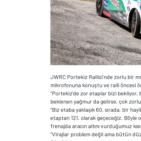
WRC
JWRC Portekiz Rallisi’nde zorlu bir 
mikrofonuna konuştu ve ralli öncesi 
“Portekiz’de zor etaplar bizi bekliyor, b
beklenen yağmur da gelirse, çok zorlu
“Biz etaba yaklaşık 60. sırada, bir hay
etaptan 121. olarak geçeceğiz. Böyle 
frenajda aracın altını vurduğumuz kısım
“Virajlar problem değil ama bütün düzl