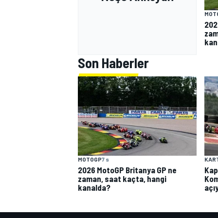
MOT
202
zam
kan
Son Haberler
MOTOSİKLET
MOTOGP
7 s
KAR
2026 MotoGP Britanya GP ne
Kap
zaman, saat kaçta, hangi
Kom
kanalda?
açı