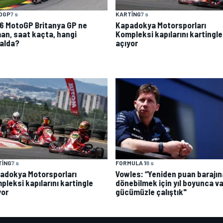
OGP
7 s
KARTING
7 s
6 MotoGP Britanya GP ne
Kapadokya Motorsporları
an, saat kaçta, hangi
Kompleksi kapılarını kartingle
alda?
açıyor
TING
7 s
FORMULA 1
8 s
adokya Motorsporları
Vowles: “Yeniden puan barajın
pleksi kapılarını kartingle
dönebilmek için yıl boyunca va
yor
gücümüzle çalıştık"