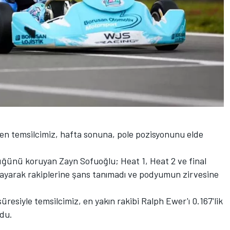
n temsilcimiz, hafta sonuna, pole pozisyonunu elde
ünü koruyan Zayn Sofuoğlu; Heat 1, Heat 2 ve final
mlayarak rakiplerine şans tanımadı ve podyumun zirvesine
süresiyle temsilcimiz, en yakın rakibi Ralph Ewer'ı 0.167'lik
ldu.