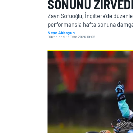
SONUNU ZIRVED
MOTOGP
Zayn Sofuoğlu, İngiltere’de düzenl
performansla hafta sonuna damga
Neşe Akkoyun
Düzenlendi:
6 Tem 2026 10:05
WORLD SUPERBIKE