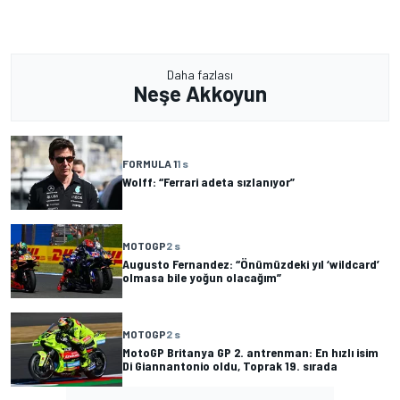
Daha fazlası
Neşe Akkoyun
FORMULA 1
1 s
Wolff: “Ferrari adeta sızlanıyor”
MOTOGP
2 s
Augusto Fernandez: “Önümüzdeki yıl ‘wildcard’
olmasa bile yoğun olacağım”
MOTOGP
2 s
MotoGP Britanya GP 2. antrenman: En hızlı isim
Di Giannantonio oldu, Toprak 19. sırada