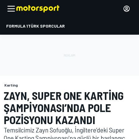
FORMULA 1
TÜRK SPORCULAR
Karting
ZAYN, SUPER ONE KARTING
ŞAMPIYONASI’NDA POLE
POZISYONU KAZANDI
Temsilcimiz Zayn Sofuoğlu, İngiltere’deki Super
One Karting Şampiyonası’na güçlü bir başlangıç