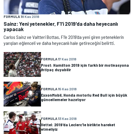
FORMULA 1
8 Kas 2018
Sainz: Yeni yetenekler, F1'i 2019'da daha heyecanlı
yapacak
Carlos Sainz ve Valtteri Bottas, F1'e 2019'da yeni giren yeteneklerin
yarışları eğlenceli ve daha heyecanlı hale getireceğini belirtti.
FORMULA 1
7 Kas 2018
Prost: Hamilton 2019 için farklı bir motivasyona
ihtiyaç duyabilir
FORMULA 1
5 Kas 2018
ExxonMobil, Honda motorlu Red Bull için büyük
güncellemeler hazırlıyor
FORMULA 1
3 Kas 2018
Vettel: 2019'da Leclerc'le birlikte hareket
etmeliyiz