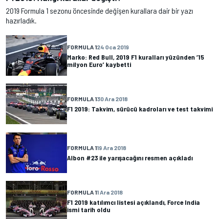
2019 Formula 1 sezonu öncesinde değişen kurallara dair bir yazı
hazırladık.
FORMULA 1
24 Oca 2019
Marko: Red Bull, 2019 F1 kuralları yüzünden ’15
milyon Euro’ kaybetti
FORMULA 1
30 Ara 2018
F1 2019: Takvim, sürücü kadroları ve test takvimi
FORMULA 1
19 Ara 2018
Albon #23 ile yarışacağını resmen açıkladı
FORMULA 1
1 Ara 2018
F1 2019 katılımcı listesi açıklandı, Force India
ismi tarih oldu