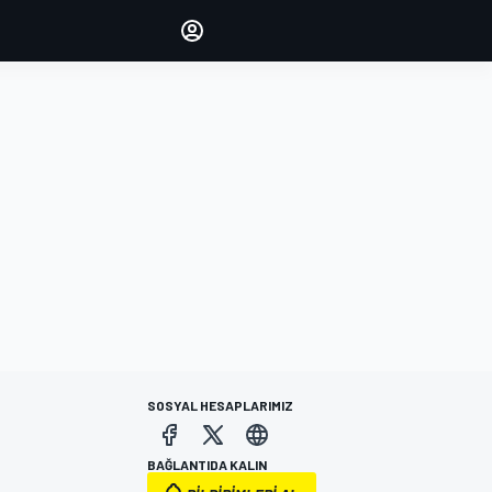
yönetin
Yorumlarınızla sesinizi duyurun
OTURUM AÇ
EDİSYON
TÜRKİYE
SOSYAL HESAPLARIMIZ
BAĞLANTIDA KALIN