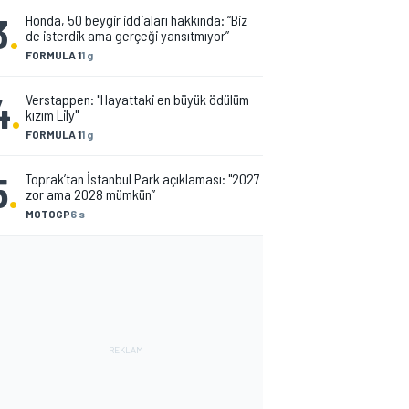
3
.
Honda, 50 beygir iddiaları hakkında: “Biz
de isterdik ama gerçeği yansıtmıyor”
FORMULA 1
1 g
4
.
Verstappen: "Hayattaki en büyük ödülüm
kızım Lily"
FORMULA 1
1 g
5
.
Toprak’tan İstanbul Park açıklaması: "2027
zor ama 2028 mümkün”
MOTOGP
6 s