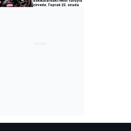
dakikalardaki rekor turuyla
zirvede, Toprak 22. sırada