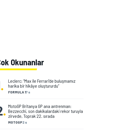
Çok Okunanlar
1
.
Leclerc: “Max ile Ferrari'de buluşmamız
harika bir hikâye oluştururdu”
FORMULA 1
7 s
2
.
MotoGP Britanya GP ana antrenman:
Bezzecchi, son dakikalardaki rekor turuyla
zirvede, Toprak 22. sırada
MOTOGP
2 s