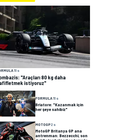
ORMULA 1
1 s
ombazis: "Araçları 80 kg daha
afifletmek istiyoruz"
FORMULA 1
1 s
Briatore: "Kazanmak için
her şeye sahibiz"
MOTOGP
2 s
MotoGP Britanya GP ana
antrenman: Bezzecchi, son