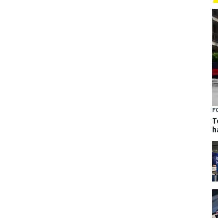
F
T
h