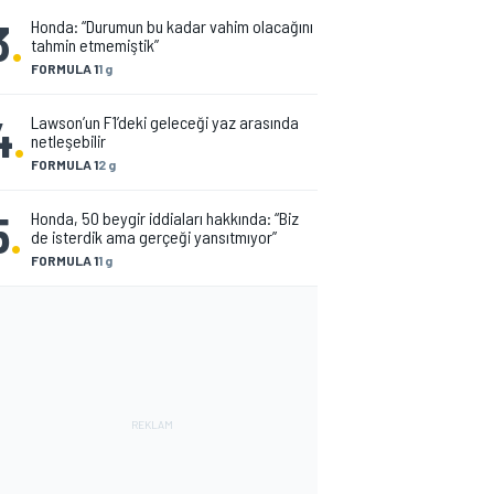
3
.
Honda: “Durumun bu kadar vahim olacağını
tahmin etmemiştik”
FORMULA 1
1 g
4
.
Lawson’un F1’deki geleceği yaz arasında
netleşebilir
FORMULA 1
2 g
5
.
Honda, 50 beygir iddiaları hakkında: “Biz
de isterdik ama gerçeği yansıtmıyor”
FORMULA 1
1 g