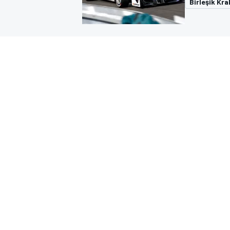
Birleşik Kral
MOTOGP
WORLD SUPERBIKE