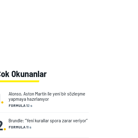
Çok Okunanlar
1
.
Alonso, Aston Martin ile yeni bir sözleşme
yapmaya hazırlanıyor
FORMULA 1
2 s
2
.
Brundle: “Yeni kurallar spora zarar veriyor”
FORMULA 1
1 s