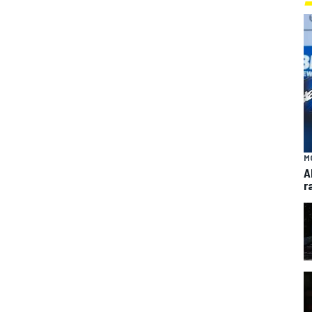
M
A
r