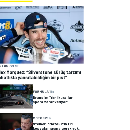
OTOGP
21 dk
lex Marquez: “Silverstone sürüş tarzımı
ahatlıkla yansıtabildiğim bir pist”
FORMULA 1
1 s
Brundle: “Yeni kurallar
spora zarar veriyor”
MOTOGP
1 s
Steiner: "MotoGP’in F1’i
kopyalamasına gerek yok,