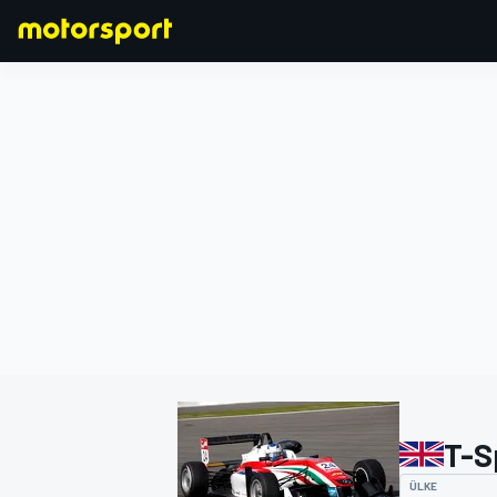
FORMULA 1
T-S
ÜLKE