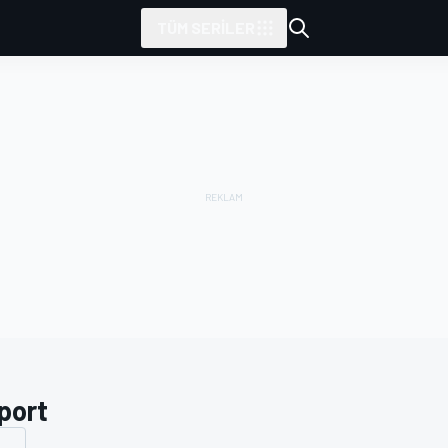
TÜM SERILER
port