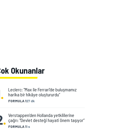
Çok Okunanlar
1
.
Leclerc: “Max ile Ferrari'de buluşmamız
harika bir hikâye oluştururdu”
FORMULA 1
27 dk
2
.
Verstappen’den Hollanda yetkililerine
çağrı: "Devlet desteği hayati önem taşıyor”
FORMULA 1
1 s