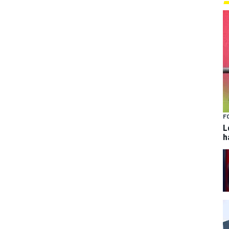
F
L
h