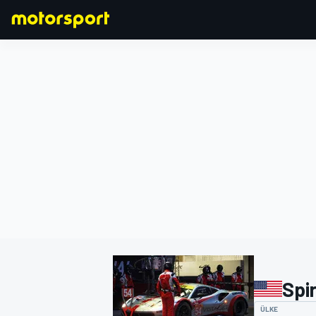
FORMULA 1
Spir
ÜLKE