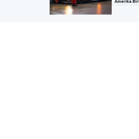
Amerika Birl
MOTOGP
WORLD SUPERBIKE