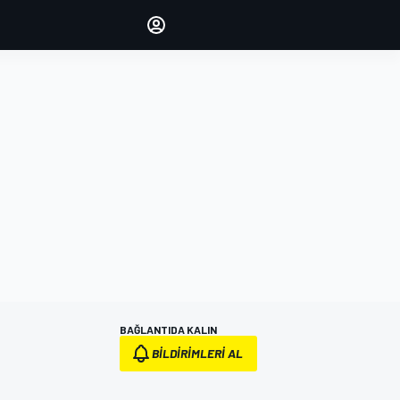
yönetin
Yorumlarınızla sesinizi duyurun
OTURUM AÇ
EDİSYON
TÜRKİYE
BAĞLANTIDA KALIN
BILDIRIMLERI AL