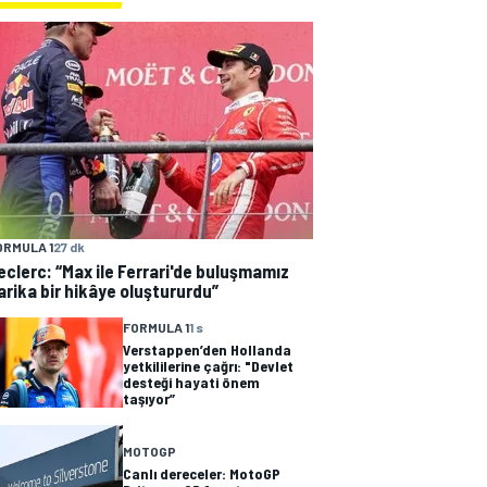
ORMULA 1
27 dk
eclerc: “Max ile Ferrari'de buluşmamız
arika bir hikâye oluştururdu”
FORMULA 1
1 s
Verstappen’den Hollanda
yetkililerine çağrı: "Devlet
desteği hayati önem
taşıyor”
MOTOGP
Canlı dereceler: MotoGP