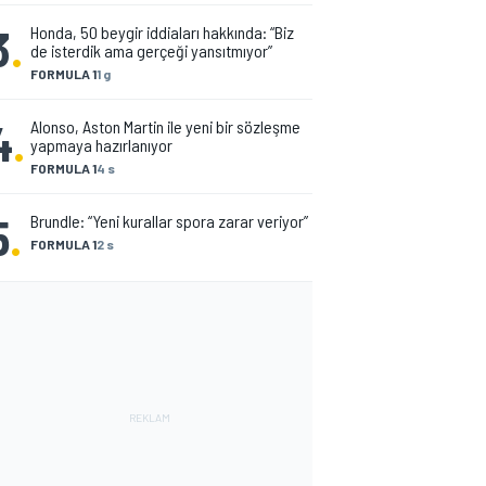
3
.
Honda, 50 beygir iddiaları hakkında: “Biz
de isterdik ama gerçeği yansıtmıyor”
FORMULA 1
1 g
4
.
Alonso, Aston Martin ile yeni bir sözleşme
yapmaya hazırlanıyor
FORMULA 1
4 s
5
.
Brundle: “Yeni kurallar spora zarar veriyor”
FORMULA 1
2 s