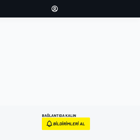
yönetin
Yorumlarınızla sesinizi duyurun
OTURUM AÇ
EDİSYON
TÜRKİYE
BAĞLANTIDA KALIN
BILDIRIMLERI AL