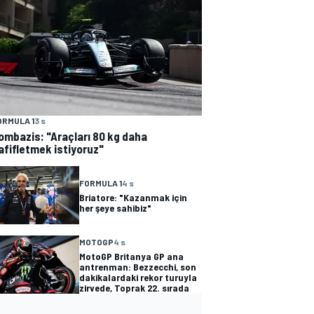
ORMULA 1
3 s
ombazis: "Araçları 80 kg daha
afifletmek istiyoruz"
FORMULA 1
4 s
Briatore: "Kazanmak için
her şeye sahibiz"
MOTOGP
4 s
MotoGP Britanya GP ana
antrenman: Bezzecchi, son
dakikalardaki rekor turuyla
zirvede, Toprak 22. sırada