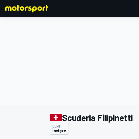
FORMULA 1
Scuderia Filipinetti
ÜLKE
İsviçre