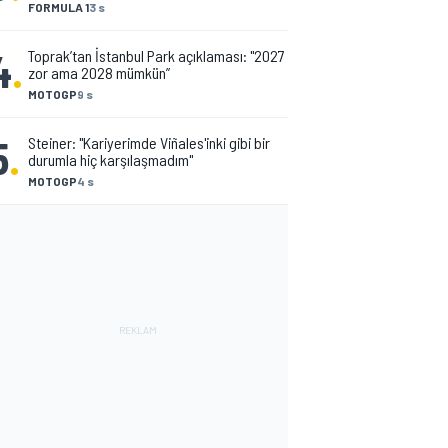
FORMULA 1
3 s
4
.
Toprak’tan İstanbul Park açıklaması: "2027
zor ama 2028 mümkün”
MOTOGP
9 s
5
.
Steiner: "Kariyerimde Viñales'inki gibi bir
durumla hiç karşılaşmadım"
MOTOGP
4 s