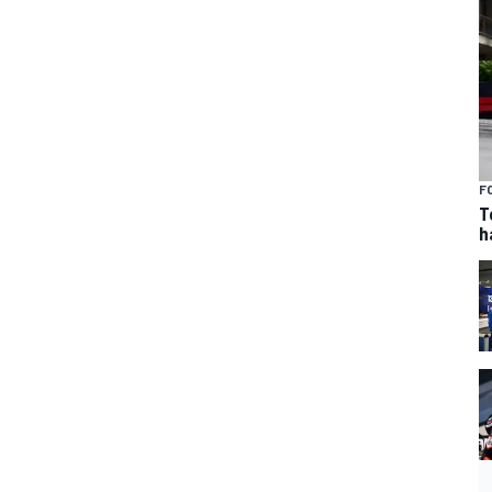
F
T
h