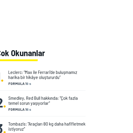
Çok Okunanlar
1
.
Leclerc: “Max ile Ferrari'de buluşmamız
harika bir hikâye oluştururdu”
FORMULA 1
9 s
2
.
Smedley, Red Bull hakkında: "Çok fazla
temel sorun yaşıyorlar"
FORMULA 1
6 s
3
.
Tombazis: "Araçları 80 kg daha hafifletmek
istiyoruz"