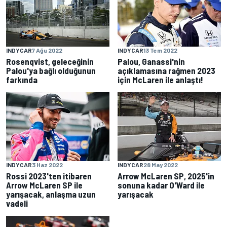
INDYCAR
7 Ağu 2022
INDYCAR
13 Tem 2022
Rosenqvist, geleceğinin
Palou, Ganassi'nin
Palou'ya bağlı olduğunun
açıklamasına rağmen 2023
farkında
için McLaren ile anlaştı!
INDYCAR
3 Haz 2022
INDYCAR
28 May 2022
Rossi 2023'ten itibaren
Arrow McLaren SP, 2025'in
Arrow McLaren SP ile
sonuna kadar O'Ward ile
yarışacak, anlaşma uzun
yarışacak
vadeli