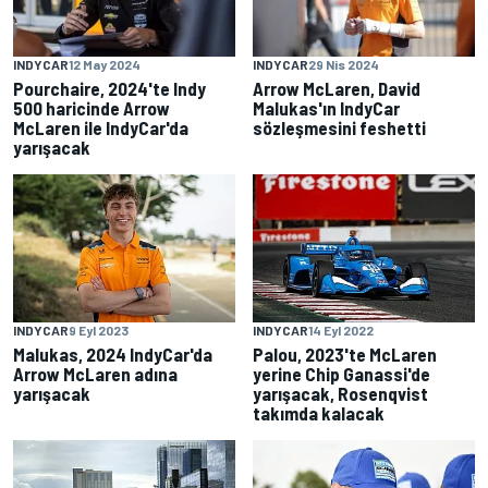
INDYCAR
12 May 2024
INDYCAR
29 Nis 2024
Pourchaire, 2024'te Indy
Arrow McLaren, David
500 haricinde Arrow
Malukas'ın IndyCar
McLaren ile IndyCar'da
sözleşmesini feshetti
yarışacak
INDYCAR
9 Eyl 2023
INDYCAR
14 Eyl 2022
Malukas, 2024 IndyCar'da
Palou, 2023'te McLaren
Arrow McLaren adına
yerine Chip Ganassi'de
yarışacak
yarışacak, Rosenqvist
takımda kalacak