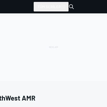
TÜM SERILER
thWest AMR