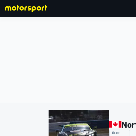
FORMULA 1
Nor
ÜLKE