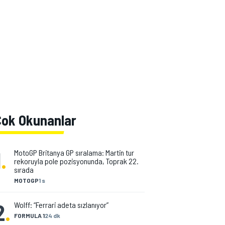
Çok Okunanlar
1
.
MotoGP Britanya GP sıralama: Martin tur
rekoruyla pole pozisyonunda, Toprak 22.
sırada
MOTOGP
1 s
2
.
Wolff: “Ferrari adeta sızlanıyor”
FORMULA 1
24 dk