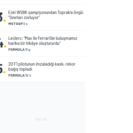
3
.
Eski WSBK şampiyonundan Toprak’a övgü:
“Sınırları zorluyor”
MOTOGP
3 s
4
.
Leclerc: “Max ile Ferrari'de buluşmamız
harika bir hikâye oluştururdu”
FORMULA 1
1 g
5
.
20 F1 pilotunun imzaladığı kask, rekor
bağış topladı
FORMULA 1
2 s