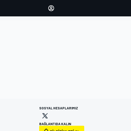
yönetin
Yorumlarınızla sesinizi duyurun
OTURUM AÇ
EDİSYON
TÜRKİYE
SOSYAL HESAPLARIMIZ
BAĞLANTIDA KALIN