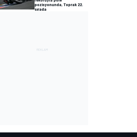
pozisyonunda, Toprak 22.
sırada