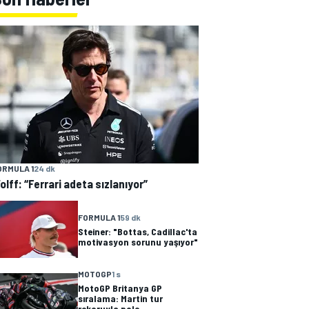
ORMULA 1
24 dk
olff: “Ferrari adeta sızlanıyor”
FORMULA 1
59 dk
Steiner: "Bottas, Cadillac'ta
motivasyon sorunu yaşıyor"
MOTOGP
1 s
MotoGP Britanya GP
sıralama: Martin tur
rekoruyla pole