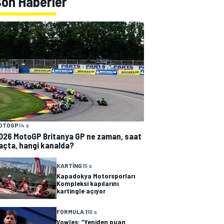
Son Haberler
OTOGP
14 s
026 MotoGP Britanya GP ne zaman, saat
açta, hangi kanalda?
KARTING
15 s
Kapadokya Motorsporları
Kompleksi kapılarını
kartingle açıyor
FORMULA 1
16 s
Vowles: “Yeniden puan