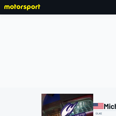
FORMULA 1
Mic
ÜLKE