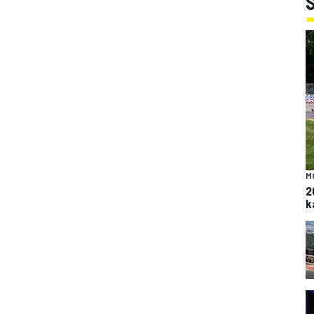
M
2
k