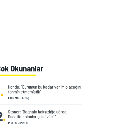
Çok Okunanlar
1
.
Honda: “Durumun bu kadar vahim olacağını
tahmin etmemiştik”
FORMULA 1
1 g
2
.
Stoner: "Bagnaia haksızlığa uğradı,
Ducati'de olanlar çok üzücü"
MOTOGP
21 s