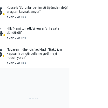
3
.
Russell: “Sorunlar benim sürüşümden değil
araçtan kaynaklanıyor”
FORMULA 1
19 s
4
.
Hill: "Hamilton etkisi Ferrari'yi hayata
döndürdü"
FORMULA 1
17 s
5
.
McLaren mühendisi açıkladı: "Bakü için
kapsamlı bir güncelleme getirmeyi
hedefliyoruz"
FORMULA 1
16 s