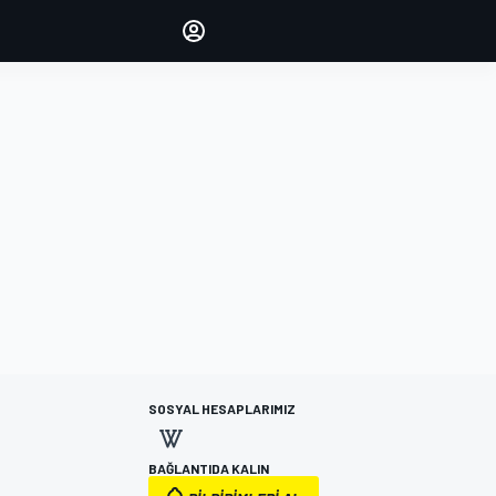
yönetin
Yorumlarınızla sesinizi duyurun
OTURUM AÇ
EDİSYON
TÜRKİYE
SOSYAL HESAPLARIMIZ
BAĞLANTIDA KALIN