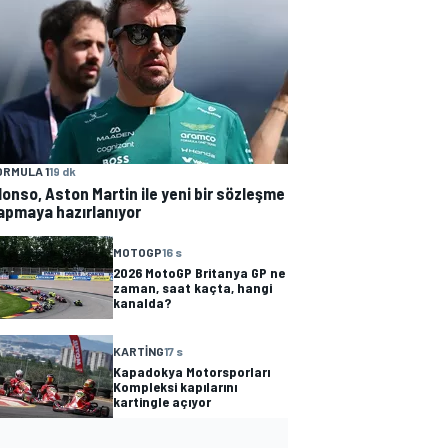
ORMULA 1
19 dk
lonso, Aston Martin ile yeni bir sözleşme
apmaya hazırlanıyor
MOTOGP
16 s
2026 MotoGP Britanya GP ne
zaman, saat kaçta, hangi
kanalda?
KARTING
17 s
Kapadokya Motorsporları
Kompleksi kapılarını
kartingle açıyor