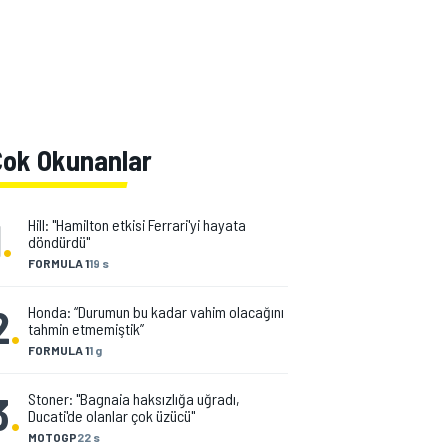
Çok Okunanlar
1
.
Hill: "Hamilton etkisi Ferrari'yi hayata
döndürdü"
FORMULA 1
19 s
2
.
Honda: “Durumun bu kadar vahim olacağını
tahmin etmemiştik”
FORMULA 1
1 g
3
.
Stoner: "Bagnaia haksızlığa uğradı,
Ducati'de olanlar çok üzücü"
MOTOGP
22 s