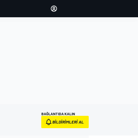
yönetin
Yorumlarınızla sesinizi duyurun
OTURUM AÇ
EDİSYON
TÜRKİYE
BAĞLANTIDA KALIN
BILDIRIMLERI AL