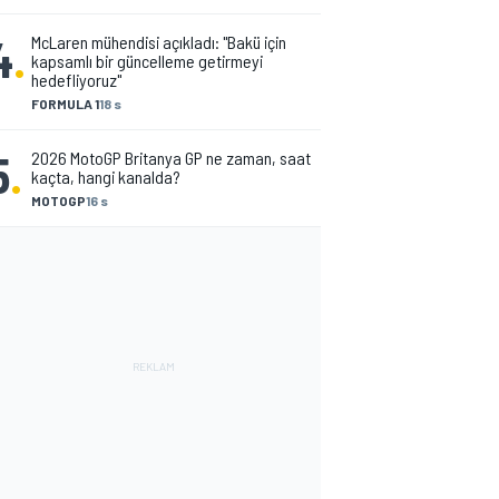
4
.
McLaren mühendisi açıkladı: "Bakü için
kapsamlı bir güncelleme getirmeyi
hedefliyoruz"
FORMULA 1
18 s
5
.
2026 MotoGP Britanya GP ne zaman, saat
kaçta, hangi kanalda?
MOTOGP
16 s