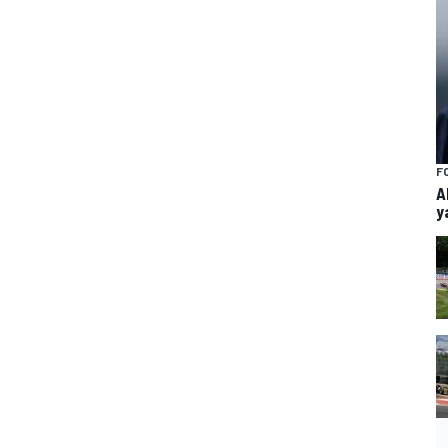
F
A
y