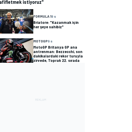
afifletmek istiyoruz"
FORMULA 1
9 s
Briatore: "Kazanmak için
her şeye sahibiz"
MOTOGP
9 s
MotoGP Britanya GP ana
antrenman: Bezzecchi, son
dakikalardaki rekor turuyla
zirvede, Toprak 22. sırada