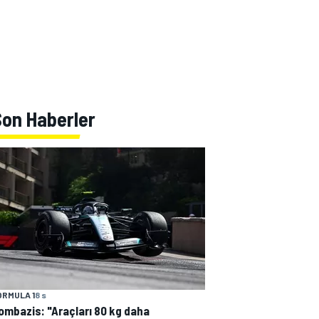
Son Haberler
ORMULA 1
8 s
ombazis: "Araçları 80 kg daha