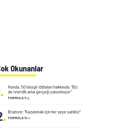
Çok Okunanlar
1
.
Honda, 50 beygir iddiaları hakkında: “Biz
de isterdik ama gerçeği yansıtmıyor”
FORMULA 1
1 g
2
.
Briatore: "Kazanmak için her şeye sahibiz"
FORMULA 1
9 s