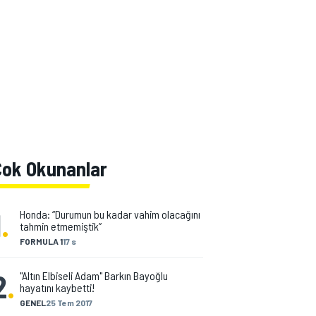
Çok Okunanlar
1
.
Honda: “Durumun bu kadar vahim olacağını
tahmin etmemiştik”
FORMULA 1
17 s
2
.
"Altın Elbiseli Adam" Barkın Bayoğlu
hayatını kaybetti!
GENEL
25 Tem 2017