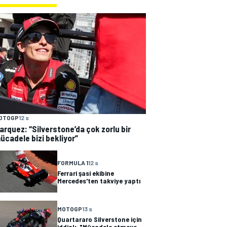
OTOGP
12 s
arquez: “Silverstone’da çok zorlu bir
ücadele bizi bekliyor”
FORMULA 1
12 s
Ferrari şasi ekibine
Mercedes'ten takviye yaptı
MOTOGP
13 s
Quartararo Silverstone için
iddialı: "Mücadele etmeye