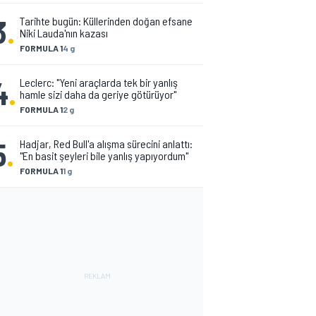
3
.
Tarihte bugün: Küllerinden doğan efsane
Niki Lauda'nın kazası
FORMULA 1
4 g
4
.
Leclerc: "Yeni araçlarda tek bir yanlış
hamle sizi daha da geriye götürüyor"
FORMULA 1
2 g
5
.
Hadjar, Red Bull'a alışma sürecini anlattı:
"En basit şeyleri bile yanlış yapıyordum"
FORMULA 1
1 g