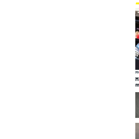
M
M
m