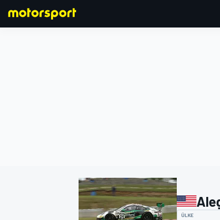
FORMULA 1
Ale
ÜLKE