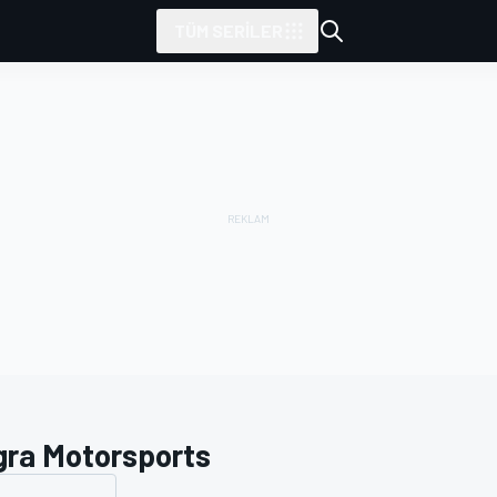
TÜM SERILER
gra Motorsports