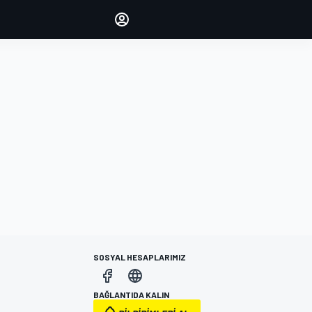
yönetin
Yorumlarınızla sesinizi duyurun
OTURUM AÇ
EDİSYON
TÜRKİYE
SOSYAL HESAPLARIMIZ
BAĞLANTIDA KALIN