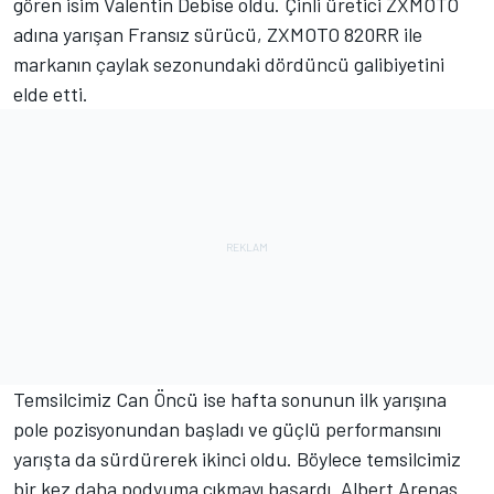
gören isim Valentin Debise oldu. Çinli üretici ZXMOTO
adına yarışan Fransız sürücü, ZXMOTO 820RR ile
markanın çaylak sezonundaki dördüncü galibiyetini
elde etti.
Temsilcimiz Can Öncü ise hafta sonunun ilk yarışına
pole pozisyonundan başladı ve güçlü performansını
yarışta da sürdürerek ikinci oldu. Böylece temsilcimiz
bir kez daha podyuma çıkmayı başardı. Albert Arenas