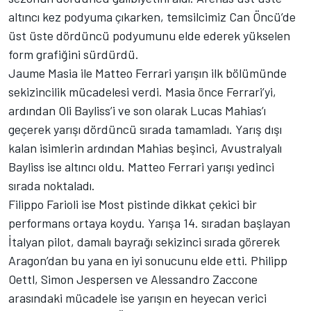
altıncı kez podyuma çıkarken, temsilcimiz Can Öncü’de
üst üste dördüncü podyumunu elde ederek yükselen
form grafiğini sürdürdü.
Jaume Masia ile Matteo Ferrari yarışın ilk bölümünde
sekizincilik mücadelesi verdi. Masia önce Ferrari’yi,
ardından Oli Bayliss’i ve son olarak Lucas Mahias’ı
geçerek yarışı dördüncü sırada tamamladı. Yarış dışı
kalan isimlerin ardından Mahias beşinci, Avustralyalı
Bayliss ise altıncı oldu. Matteo Ferrari yarışı yedinci
sırada noktaladı.
Filippo Farioli ise Most pistinde dikkat çekici bir
performans ortaya koydu. Yarışa 14. sıradan başlayan
İtalyan pilot, damalı bayrağı sekizinci sırada görerek
Aragon’dan bu yana en iyi sonucunu elde etti. Philipp
Oettl, Simon Jespersen ve Alessandro Zaccone
arasındaki mücadele ise yarışın en heyecan verici