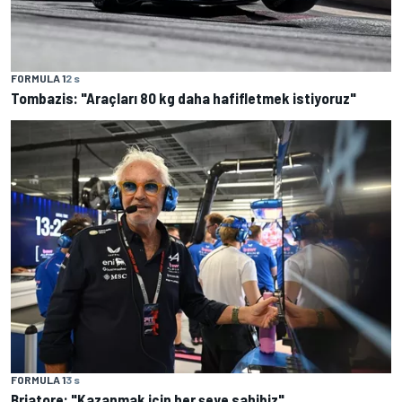
FORMULA 1
2 s
Tombazis: "Araçları 80 kg daha hafifletmek istiyoruz"
FORMULA 1
3 s
Briatore: "Kazanmak için her şeye sahibiz"