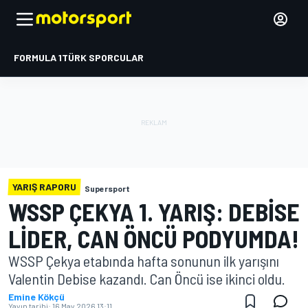
FORMULA 1
TÜRK SPORCULAR
YARIŞ RAPORU
Supersport
WSSP ÇEKYA 1. YARIŞ: DEBISE
LIDER, CAN ÖNCÜ PODYUMDA!
WSSP Çekya etabında hafta sonunun ilk yarışını
Valentin Debise kazandı. Can Öncü ise ikinci oldu.
Emine Kökçü
Yayın tarihi:
16 May 2026 13:11