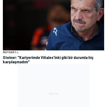
MOTOGP
3 s
Steiner: "Kariyerimde Viñales'inki gibi bir durumla hiç
karşılaşmadım"