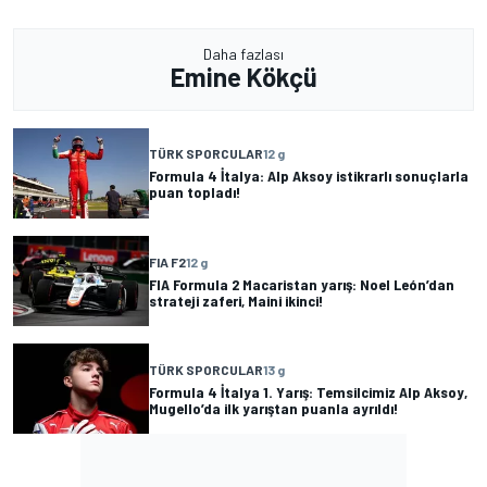
Daha fazlası
Emine Kökçü
TÜRK SPORCULAR
12 g
Formula 4 İtalya: Alp Aksoy istikrarlı sonuçlarla
puan topladı!
FIA F2
12 g
FIA Formula 2 Macaristan yarış: Noel León’dan
strateji zaferi, Maini ikinci!
TÜRK SPORCULAR
13 g
Formula 4 İtalya 1. Yarış: Temsilcimiz Alp Aksoy,
Mugello’da ilk yarıştan puanla ayrıldı!