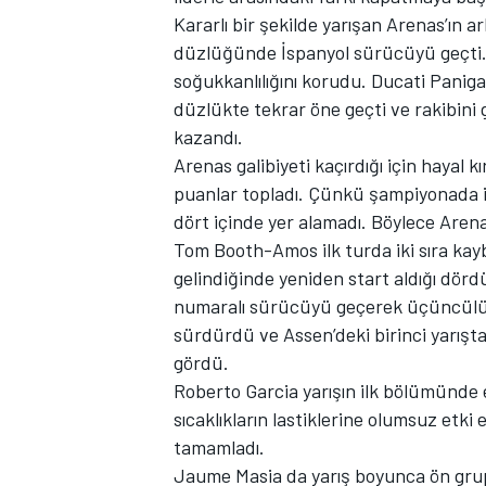
Kararlı bir şekilde yarışan Arenas’ın a
düzlüğünde İspanyol sürücüyü geçti. 
soğukkanlılığını korudu. Ducati Paniga
düzlükte tekrar öne geçti ve rakibini 
TÜRK SPORCULAR
kazandı.
Arenas galibiyeti kaçırdığı için hayal 
puanlar topladı. Çünkü şampiyonada i
dört içinde yer alamadı. Böylece Arenas
Tom Booth-Amos ilk turda iki sıra kay
gelindiğinde yeniden start aldığı dör
numaralı sürücüyü geçerek üçüncülüğe 
sürdürdü ve Assen’deki birinci yarışt
gördü.
Roberto Garcia yarışın ilk bölümünd
sıcaklıkların lastiklerine olumsuz etk
tamamladı.
Jaume Masia da yarış boyunca ön grup