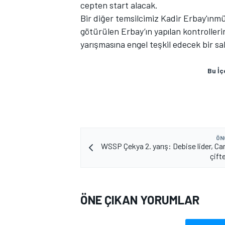
cepten start alacak.
Bir diğer temsilcimiz Kadir Erbay'ınmü
götürülen Erbay’ın yapılan kontrollerin
yarışmasına engel teşkil edecek bir sak
Bu İç
MOTOSİKLET
ÖN
WSSP Çekya 2. yarış: Debise lider, Ca
çift
ÖNE ÇIKAN YORUMLAR