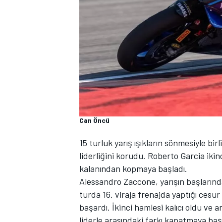
WRC
Can Öncü
15 turluk yarış ışıkların sönmesiyle bi
liderliğini korudu. Roberto Garcia iki
kalanından kopmaya başladı.
Alessandro Zaccone, yarışın başlarında
turda 16. viraja frenajda yaptığı cesu
başardı. İkinci hamlesi kalıcı oldu ve
liderle arasındaki farkı kapatmaya baş