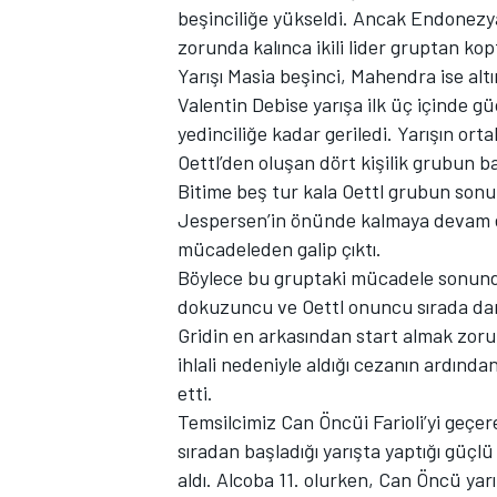
beşinciliğe yükseldi. Ancak Endonez
zorunda kalınca ikili lider gruptan kop
Yarışı Masia beşinci, Mahendra ise alt
Valentin Debise yarışa ilk üç içinde g
yedinciliğe kadar geriledi. Yarışın or
Oettl’den oluşan dört kişilik grubun ba
Bitime beş tur kala Oettl grubun sonu
Jespersen’in önünde kalmaya devam ett
mücadeleden galip çıktı.
Böylece bu gruptaki mücadele sonunda
dokuzuncu ve Oettl onuncu sırada dam
Gridin en arkasından start almak zor
ihlali nedeniyle aldığı cezanın ardında
etti.
Temsilcimiz Can Öncüi Farioli’yi geçe
sıradan başladığı yarışta yaptığı güç
aldı. Alcoba 11. olurken, Can Öncü yarı