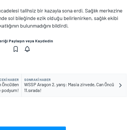
cadelesi talihsiz bir kazayla sona erdi. Sağlık merkezine
de sol bileğinde ezik olduğu belirlenirken, sağlık ekibi
atlığının bulunmadığını bildirdi.
eriği Paylaşın veya Kaydedin
CEKI HABER
SONRAKI HABER
n Öncü’den
WSSP Aragon 2. yarış: Masia zirvede, Can Öncü
e podyum!
11.sırada!