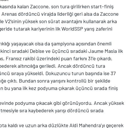
rkasında kalan Zaccone, son tura girilirken start-finiş
Arenas dördüncü virajda liderliği geri alsa da Zaccone
le V2’sinin yüksek son sürat avantajını kullanarak arka
geride tutarak kariyerinin ilk WorldSSP yarış zaferini
kırıklığı yaşayacak olsa da şampiyona açısından önemli
kinci sıradaki Debise ve üçüncü sıradaki Jaume Masia ilk
, Fransız rakibi üzerindeki puan farkını 31’e çıkardı.
bederek altıncılığa geriledi. Ancak dördüncü tura
düncü sıraya yükseldi. Dokuzuncu turun başında ise 37
çıktı. Bundan sonra yarışını kontrollü bir şekilde
an bu yana ilk kez podyuma çıkarak üçüncü sırada finiş
e evinde podyuma çıkacak gibi görünüyordu. Ancak yüksek
i etmesiyle sıra kaybederek yarışı dördüncü sırada
ta kaldı ve uzun arka düzlükte Aldi Mahendra’yı geçerek