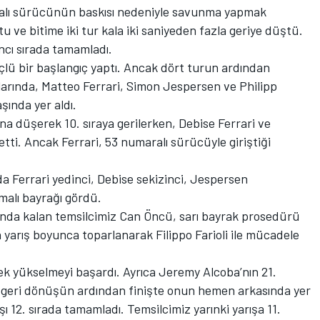
yalı sürücünün baskısı nedeniyle savunma yapmak
tu ve bitime iki tur kala iki saniyeden fazla geriye düştü.
ıncı sırada tamamladı.
üçlü bir başlangıç yaptı. Ancak dört turun ardından
talarında, Matteo Ferrari, Simon Jespersen ve Philipp
şında yer aldı.
na düşerek 10. sıraya gerilerken, Debise Ferrari ve
i. Ancak Ferrari, 53 numaralı sürücüyle giriştiği
 Ferrari yedinci, Debise sekizinci, Jespersen
alı bayrağı gördü.
unda kalan temsilcimiz Can Öncü, sarı bayrak prosedürü
n yarış boyunca toparlanarak Filippo Farioli ile mücadele
rek yükselmeyi başardı. Ayrıca Jeremy Alcoba’nın 21.
lü geri dönüşün ardından finişte onun hemen arkasında yer
şı 12. sırada tamamladı. Temsilcimiz yarınki yarışa 11.