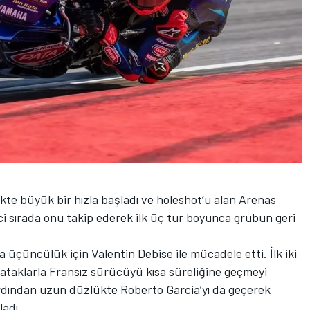
rlikte büyük bir hızla başladı ve holeshot’u alan Arenas
nci sırada onu takip ederek ilk üç tur boyunca grubun geri
 üçüncülük için Valentin Debise ile mücadele etti. İlk iki
r ataklarla Fransız sürücüyü kısa süreliğine geçmeyi
 ardından uzun düzlükte Roberto Garcia’yı da geçerek
ladı.