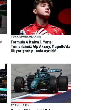
TÜRK SPORCULAR
11 g
ş:
Formula 4 İtalya 1. Yarış:
Temsilcimiz Alp Aksoy, Mugello’da
ilk yarıştan puanla ayrıldı!
FORMULA 1
2 s