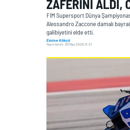
ZAFERINI ALDI, 
MOTOGP
FIM Supersport Dünya Şampiyonas
Alessandro Zaccone damalı bayrağı 
galibiyetini elde etti.
Emine Kökçü
Yayın tarihi:
30 May 2026 13:21
WORLD SUPERBIKE