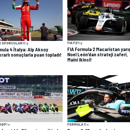
FIA F2
11 g
K SPORCULAR
10 g
FIA Formula 2 Macaristan yarı
mula 4 İtalya: Alp Aksoy
Noel León’dan strateji zaferi,
krarlı sonuçlarla puan topladı!
Maini ikinci!
OGP
1 s
FORMULA 1
1 s