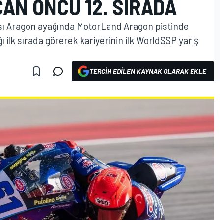
CAN ÖNCÜ 12. SIRADA
ı Aragon ayağında MotorLand Aragon pistinde
ilk sırada görerek kariyerinin ilk WorldSSP yarış
TERCIH EDILEN KAYNAK OLARAK EKLE