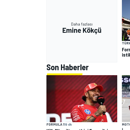
Daha fazlası
Emine Kökçü
TÜR
For
isti
Son Haberler
FORMULA 1
19 dk
MOT