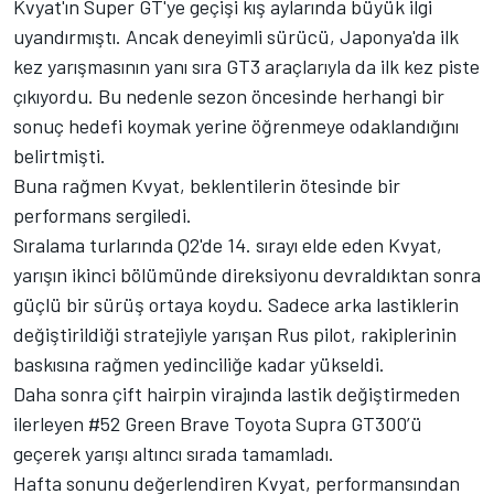
Kvyat'ın Super GT'ye geçişi kış aylarında büyük ilgi
uyandırmıştı. Ancak deneyimli sürücü, Japonya'da ilk
kez yarışmasının yanı sıra GT3 araçlarıyla da ilk kez piste
çıkıyordu. Bu nedenle sezon öncesinde herhangi bir
sonuç hedefi koymak yerine öğrenmeye odaklandığını
belirtmişti.
Buna rağmen Kvyat, beklentilerin ötesinde bir
performans sergiledi.
Sıralama turlarında Q2'de 14. sırayı elde eden Kvyat,
yarışın ikinci bölümünde direksiyonu devraldıktan sonra
güçlü bir sürüş ortaya koydu. Sadece arka lastiklerin
değiştirildiği stratejiyle yarışan Rus pilot, rakiplerinin
baskısına rağmen yedinciliğe kadar yükseldi.
Daha sonra çift hairpin virajında lastik değiştirmeden
ilerleyen #52 Green Brave Toyota Supra GT300’ü
geçerek yarışı altıncı sırada tamamladı.
Hafta sonunu değerlendiren Kvyat, performansından