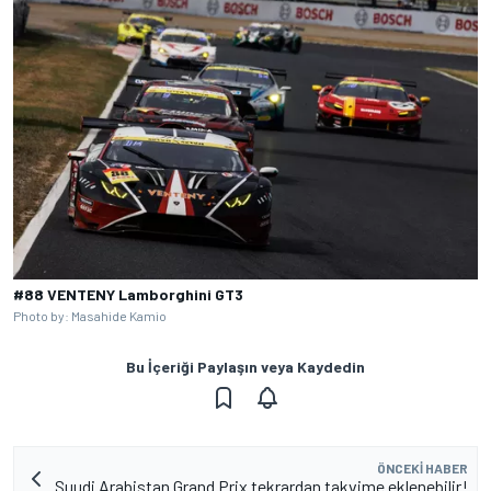
#88 VENTENY Lamborghini GT3
Photo by: Masahide Kamio
Bu İçeriği Paylaşın veya Kaydedin
ÖNCEKI HABER
Suudi Arabistan Grand Prix tekrardan takvime eklenebilir!