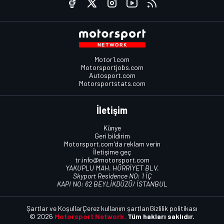
Motor1.com
Motorsportjobs.com
Autosport.com
Motorsportstats.com
İletişim
Künye
Geri bildirim
Motorsport.com'da reklam verin
İletişime geç
tr.info@motorsport.com
YAKUPLU MAH. HÜRRİYET BLV.
Skyport Residence NO: 1 İÇ
KAPI NO: 62 BEYLİKDÜZÜ/ İSTANBUL
Şartlar ve Koşullar
Çerez kullanım şartları
Gizlilik politikası
© 2026
Motorsport Network.
Tüm hakları saklıdır.