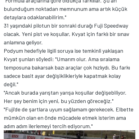
"Formula araçlarına göre oldukça farklılar. Şu an
bulunduğum noktadan memnunum ama artık küçük
detaylara odaklanabilirim."
31 yaşındaki pilotun bir sonraki durağı Fuji Speedway
olacak. Yeni pist ve koşullar, Kvyat için farklı bir sınav
anlamına geliyor.
Podyum hedefiyle ilgili soruya ise temkinli yaklaşan
Kvyat şunları söyledi: "Umarım olur. Ama sıralama
temposuna bakarsak bazı araçlar çok hızlıydı. Bu farkı
sadece basit ayar değişiklikleriyle kapatmak kolay
değil."
"Ancak burada yarıştan yarışa koşullar değişebiliyor.
Her şey benim için yeni, bu yüzden göreceğiz."
"Fuji'de de şartlara uyum sağlamam gerekecek. Elbette
mümkün olan en önde mücadele etmek isterim ama
adım adım ilerlemeyi tercih ediyorum."