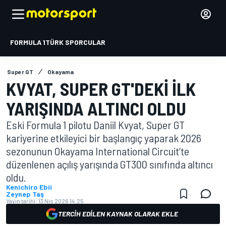
FORMULA 1
TÜRK SPORCULAR
Super GT
Okayama
KVYAT, SUPER GT'DEKI ILK
YARIŞINDA ALTINCI OLDU
Eski Formula 1 pilotu Daniil Kvyat, Super GT
kariyerine etkileyici bir başlangıç yaparak 2026
sezonunun Okayama International Circuit’te
düzenlenen açılış yarışında GT300 sınıfında altıncı
oldu.
Kenichiro Ebii
Zeynep Taş
Yayın tarihi:
13 Nis 2026 14:25
TERCIH EDILEN KAYNAK OLARAK EKLE