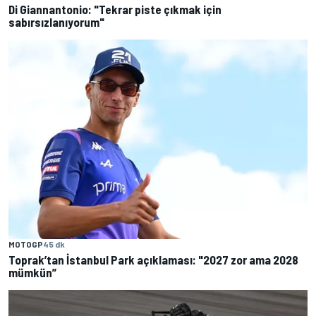
Di Giannantonio: "Tekrar piste çıkmak için
sabırsızlanıyorum"
MOTOGP
45 dk
Toprak’tan İstanbul Park açıklaması: "2027 zor ama 2028
mümkün”