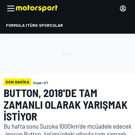
FORMULA 1
TÜRK SPORCULAR
SON DAKIKA
Super GT
BUTTON, 2018'DE TAM
ZAMANLI OLARAK YARIŞMAK
ISTIYOR
Bu hafta sonu Suzuka 1000km'de mcüadele edecek
Jenson Button, önümüzdeki yıllarda tam zamanlı