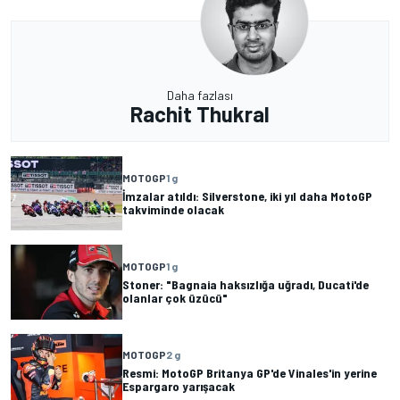
Daha fazlası
Rachit Thukral
MOTOGP
1 g
İmzalar atıldı: Silverstone, iki yıl daha MotoGP
takviminde olacak
MOTOGP
1 g
Stoner: "Bagnaia haksızlığa uğradı, Ducati'de
olanlar çok üzücü"
MOTOGP
2 g
Resmi: MotoGP Britanya GP'de Vinales'in yerine
Espargaro yarışacak