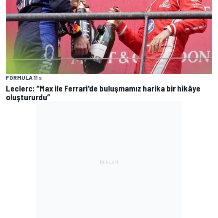
FORMULA 1
1 s
Leclerc: “Max ile Ferrari'de buluşmamız harika bir hikâye
oluştururdu”