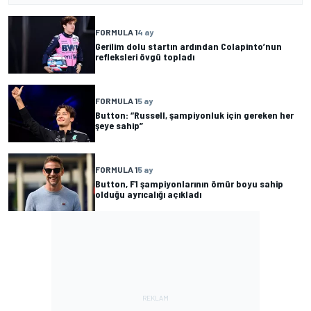
FORMULA 1
4 ay
Gerilim dolu startın ardından Colapinto’nun
refleksleri övgü topladı
FORMULA 1
5 ay
Button: “Russell, şampiyonluk için gereken her
şeye sahip”
FORMULA 1
5 ay
Button, F1 şampiyonlarının ömür boyu sahip
olduğu ayrıcalığı açıkladı