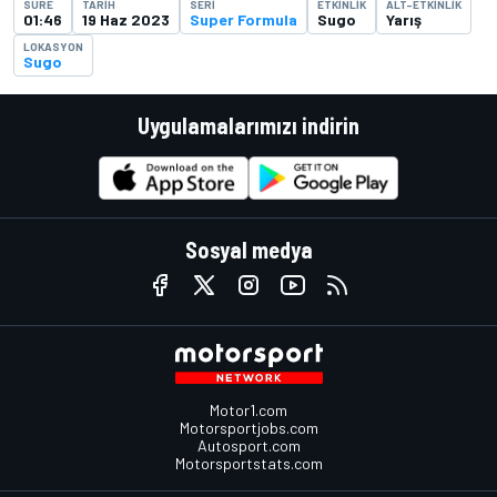
SÜRE
TARIH
SERI
ETKINLIK
ALT-ETKINLIK
01:46
19 Haz 2023
Super Formula
Sugo
Yarış
LOKASYON
Sugo
Uygulamalarımızı indirin
Sosyal medya
Motor1.com
Motorsportjobs.com
Autosport.com
Motorsportstats.com