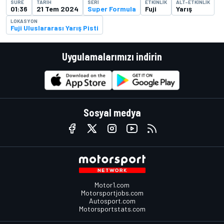
SÜRE
TARIH
SERI
ETKINLIK
ALT-ETKINLIK
01:36
21 Tem 2024
Super Formula
Fuji
Yarış
LOKASYON
Fuji Uluslararası Yarış Pisti
Uygulamalarımızı indirin
Sosyal medya
Motor1.com
Motorsportjobs.com
Autosport.com
Motorsportstats.com