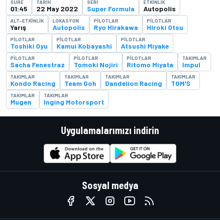
SÜRE
TARIH
SERI
ETKINLIK
01:45
22 May 2022
Super Formula
Autopolis
ALT-ETKINLIK
LOKASYON
PILOTLAR
PILOTLAR
Yarış
Autopolis
Ryo Hirakawa
Hiroki Otsu
PILOTLAR
PILOTLAR
PILOTLAR
Toshiki Oyu
Kamui Kobayashi
Atsushi Miyake
PILOTLAR
PILOTLAR
PILOTLAR
TAKIMLAR
Sacha Fenestraz
Tomoki Nojiri
Ritomo Miyata
Impul
TAKIMLAR
TAKIMLAR
TAKIMLAR
TAKIMLAR
Kondo Racing
Team Goh
Dandelion Racing
TOM'S
TAKIMLAR
TAKIMLAR
Mugen
Inging Motorsport
Uygulamalarımızı indirin
Sosyal medya