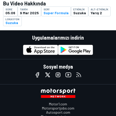
Bu Video Hakkında
SÜRE
TARIH
SERI
ETKINLIK
ALT-ETKINLIK
05:06
9 Mar 2025
Super Formula
Suzuka
Yarış 2
LOKASYON
Suzuka
Uygulamalarımızı indirin
Sosyal medya
Motor1.com
Motorsportjobs.com
Autosport.com