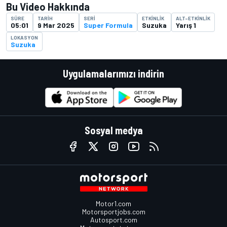
Bu Video Hakkında
SÜRE
TARIH
SERI
ETKINLIK
ALT-ETKINLIK
05:01
9 Mar 2025
Super Formula
Suzuka
Yarış 1
LOKASYON
Suzuka
Uygulamalarımızı indirin
Sosyal medya
Motor1.com
Motorsportjobs.com
Autosport.com