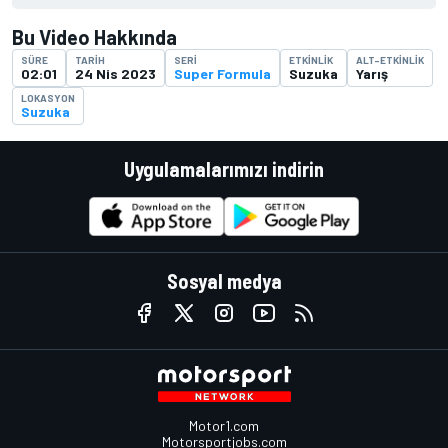
Bu Video Hakkında
SÜRE
TARIH
SERI
ETKINLIK
ALT-ETKINLIK
02:01
24 Nis 2023
Super Formula
Suzuka
Yarış
LOKASYON
Suzuka
Uygulamalarımızı indirin
Sosyal medya
Motor1.com
Motorsportjobs.com