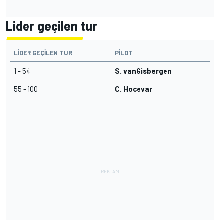
Lider geçilen tur
LIDER GEÇILEN TUR
PILOT
1 - 54
S. vanGisbergen
55 - 100
C. Hocevar