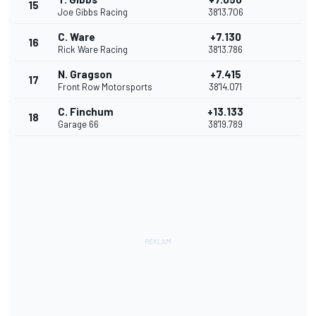
15
Joe Gibbs Racing
38'13.706
C. Ware
+7.130
16
Rick Ware Racing
38'13.786
N. Gragson
+7.415
17
Front Row Motorsports
38'14.071
C. Finchum
+13.133
18
Garage 66
38'19.789