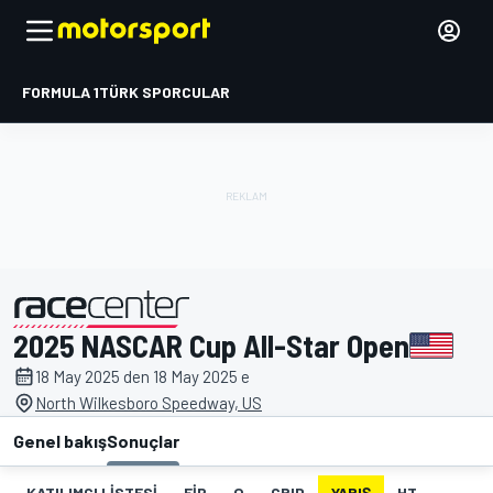
FORMULA 1
TÜRK SPORCULAR
2025 NASCAR Cup All-Star Open
tarafından sunulmuştur
18 May 2025 den 18 May 2025 e
North Wilkesboro Speedway, US
Genel bakış
Sonuçlar
KATILIMCI LISTESI
FIP
Q
GRID
YARIŞ
HT