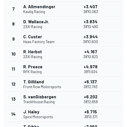
A. Allmendinger
+3.407
7
Kaulig Racing
38'10.063
D. WallaceJr.
+3.834
8
23XI Racing
38'10.490
C. Custer
+3.944
9
Haas Factory Team
38'10.600
R. Herbst
+4.167
10
23XI Racing
38'10.823
R. Preece
+4.978
11
RFK Racing
38'11.634
T. Gilliland
+6.137
12
Front Row Motorsports
38'12.793
S. vanGisbergen
+6.202
13
TrackHouse Racing
38'12.858
J. Haley
+6.715
14
Spire Motorsports
38'13.371
T. Gibbs
+7.050