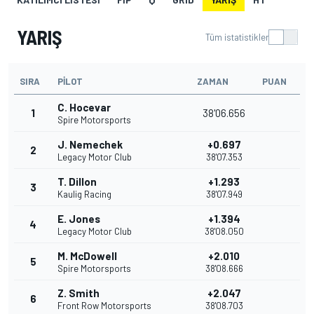
YARIŞ
Tüm istatistikler
SIRA
PILOT
ZAMAN
PUAN
C. Hocevar
1
38'06.656
Spire Motorsports
J. Nemechek
+0.697
2
Legacy Motor Club
38'07.353
T. Dillon
+1.293
3
Kaulig Racing
38'07.949
E. Jones
+1.394
4
Legacy Motor Club
38'08.050
M. McDowell
+2.010
5
Spire Motorsports
38'08.666
Z. Smith
+2.047
6
Front Row Motorsports
38'08.703