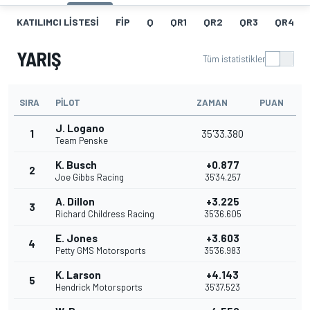
KATILIMCI LISTESI
FIP
Q
QR1
QR2
QR3
QR4
YARIŞ
Tüm istatistikler
SIRA
PILOT
ZAMAN
PUAN
J. Logano
1
35'33.380
Team Penske
K. Busch
+0.877
2
Joe Gibbs Racing
35'34.257
A. Dillon
+3.225
3
Richard Childress Racing
35'36.605
E. Jones
+3.603
4
Petty GMS Motorsports
35'36.983
K. Larson
+4.143
5
Hendrick Motorsports
35'37.523