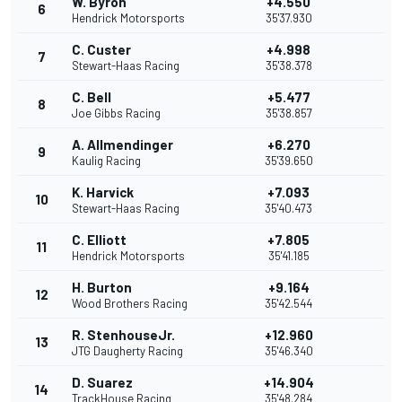
W. Byron
+4.550
6
Hendrick Motorsports
35'37.930
C. Custer
+4.998
7
Stewart-Haas Racing
35'38.378
C. Bell
+5.477
8
Joe Gibbs Racing
35'38.857
A. Allmendinger
+6.270
9
Kaulig Racing
35'39.650
K. Harvick
+7.093
10
Stewart-Haas Racing
35'40.473
C. Elliott
+7.805
11
Hendrick Motorsports
35'41.185
H. Burton
+9.164
12
Wood Brothers Racing
35'42.544
R. StenhouseJr.
+12.960
13
JTG Daugherty Racing
35'46.340
D. Suarez
+14.904
14
TrackHouse Racing
35'48.284