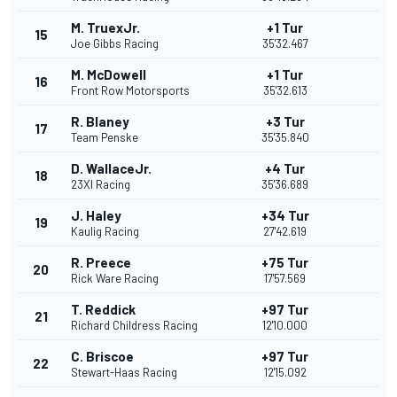
M. TruexJr.
+1 Tur
15
Joe Gibbs Racing
35'32.467
M. McDowell
+1 Tur
16
Front Row Motorsports
35'32.613
R. Blaney
+3 Tur
17
Team Penske
35'35.840
D. WallaceJr.
+4 Tur
18
23XI Racing
35'36.689
J. Haley
+34 Tur
19
Kaulig Racing
27'42.619
R. Preece
+75 Tur
20
Rick Ware Racing
17'57.569
T. Reddick
+97 Tur
21
Richard Childress Racing
12'10.000
C. Briscoe
+97 Tur
22
Stewart-Haas Racing
12'15.092