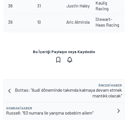
Kaulig
38
31
Justin Haley
Racing
Stewart-
39
10
Aric Almirola
Haas Racing
Bu İçeriği Paylaşın veya Kaydedin
ÖNCEKI HABER
Bottas: "Audi döneminde takımda kalmaya devam etmek
mantıklı olacak"
SONRAKI HABER
Russell: "63 numara ile yarışma sebebim ailem"