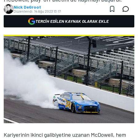
Nick DeGroot
Düzenlendi:
14 Ağu 2023 13:17
TERCIH EDILEN KAYNAK OLARAK EKLE
Kariyerinin ikinci galibiyetine uzanan McDowell, hem