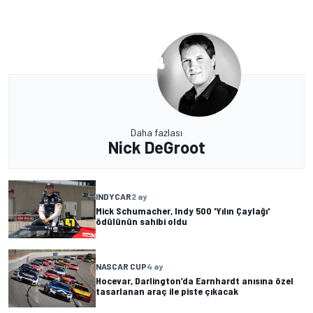
Daha fazlası
Nick DeGroot
INDYCAR
2 ay
Mick Schumacher, Indy 500 'Yılın Çaylağı'
ödülünün sahibi oldu
NASCAR CUP
4 ay
Hocevar, Darlington’da Earnhardt anısına özel
tasarlanan araç ile piste çıkacak