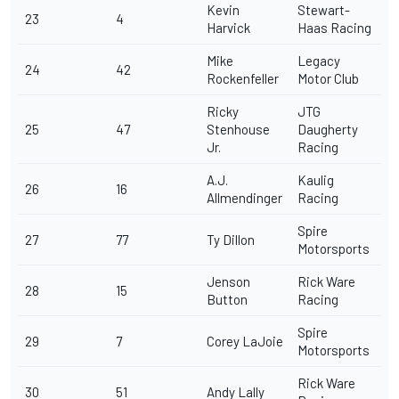
Kevin
Stewart-
23
4
Harvick
Haas Racing
Mike
Legacy
24
42
Rockenfeller
Motor Club
Ricky
JTG
25
47
Stenhouse
Daugherty
Jr.
Racing
A.J.
Kaulig
26
16
Allmendinger
Racing
Spire
27
77
Ty Dillon
Motorsports
Jenson
Rick Ware
28
15
Button
Racing
Spire
29
7
Corey LaJoie
Motorsports
Rick Ware
30
51
Andy Lally