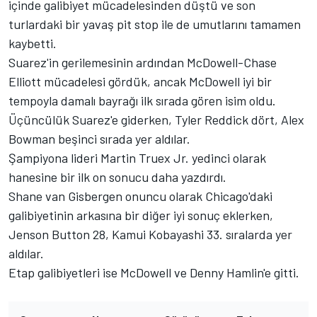
içinde galibiyet mücadelesinden düştü ve son
turlardaki bir yavaş pit stop ile de umutlarını tamamen
kaybetti.
Suarez'in gerilemesinin ardından McDowell-Chase
Elliott mücadelesi gördük, ancak McDowell iyi bir
tempoyla damalı bayrağı ilk sırada gören isim oldu.
Üçüncülük Suarez'e giderken,
Tyler Reddick
dört,
Alex
Bowman
beşinci sırada yer aldılar.
Şampiyona lideri Martin Truex Jr. yedinci olarak
hanesine bir ilk on sonucu daha yazdırdı.
Shane van Gisbergen onuncu olarak Chicago'daki
galibiyetinin arkasına bir diğer iyi sonuç eklerken,
Jenson Button 28, Kamui Kobayashi 33. sıralarda yer
aldılar.
Etap galibiyetleri ise McDowell ve Denny Hamlin'e gitti.