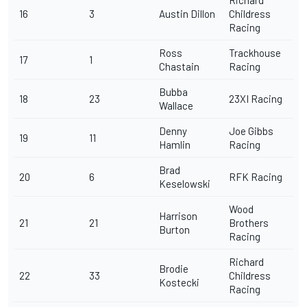
16
3
Austin Dillon
Childress
Racing
Ross
Trackhouse
17
1
Chastain
Racing
Bubba
18
23
23XI Racing
Wallace
Denny
Joe Gibbs
19
11
Hamlin
Racing
Brad
20
6
RFK Racing
Keselowski
Wood
Harrison
21
21
Brothers
Burton
Racing
Richard
Brodie
22
33
Childress
Kostecki
Racing