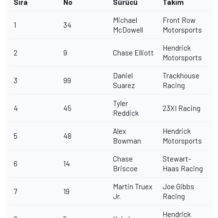
Sıra
No
Sürücü
Takım
Michael
Front Row
1
34
McDowell
Motorsports
Hendrick
2
9
Chase Elliott
Motorsports
Daniel
Trackhouse
3
99
Suarez
Racing
Tyler
4
45
23XI Racing
Reddick
Alex
Hendrick
5
48
Bowman
Motorsports
Chase
Stewart-
6
14
Briscoe
Haas Racing
Martin Truex
Joe Gibbs
7
19
Jr.
Racing
Hendrick