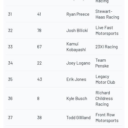
Racing
Stewart-
31
41
Ryan Preece
Haas Racing
Live Fast
32
78
Josh Bilicki
Motorsports
Kamui
33
67
23XI Racing
Kobayashi
Team
34
22
Joey Logano
Penske
Legacy
35
43
Erik Jones
Motor Club
Richard
36
8
Kyle Busch
Childress
Racing
Front Row
37
38
Todd Gilliland
Motorsports