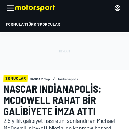
FORMULA 1
TÜRK SPORCULAR
SONUÇLAR
NASCAR Cup
Inidianapolis
NASCAR INDIANAPOLIS:
MCDOWELL RAHAT BIR
GALIBIYETE IMZA ATTI
2.5 yıllık galibiyet hasretini sonlandıran Michael
McDowell, play-off biletini de kapmayı başardı.