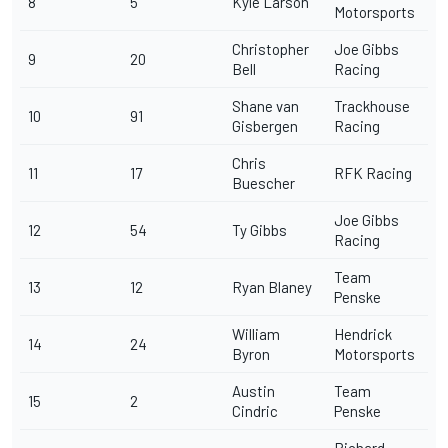
8
5
Kyle Larson
Motorsports
Christopher
Joe Gibbs
9
20
Bell
Racing
Shane van
Trackhouse
10
91
Gisbergen
Racing
Chris
11
17
RFK Racing
Buescher
Joe Gibbs
12
54
Ty Gibbs
Racing
Team
13
12
Ryan Blaney
Penske
William
Hendrick
14
24
Byron
Motorsports
Austin
Team
15
2
Cindric
Penske
Richard