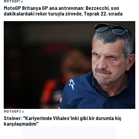
MOTOGP
1 s
MotoGP Britanya GP ana antrenman: Bezzecchi, son
dakikalardaki rekor turuyla zirvede, Toprak 22. sırada
MOTOGP
2 s
Steiner: "Kariyerimde Viñales'inki gibi bir durumla hiç
karşılaşmadım"