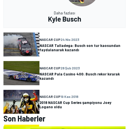
Daha fazlası
Kyle Busch
NASCAR CUP
24 Nis 2023
NASCAR Talladega: Busch son tur kaosundan
faydalanarak kazandı
NASCAR CUP
28 Şub 2023
NASCAR Pala Casino 400: Busch rekor kırarak
kazandı
NASCAR CUP
19 Kas 2018
2018 NASCAR Cup Series şampiyonu Joey
Logano oldu
Son Haberler