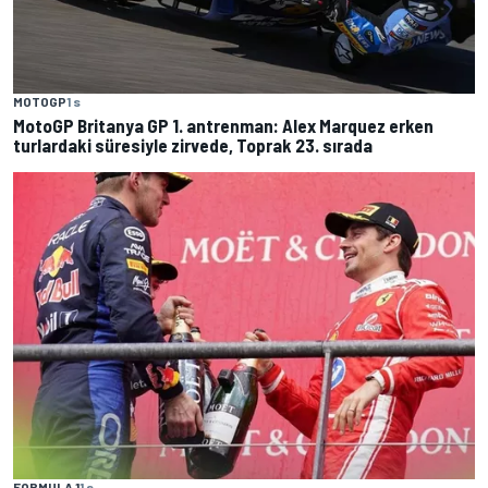
MOTOGP
1 s
MotoGP Britanya GP 1. antrenman: Alex Marquez erken
turlardaki süresiyle zirvede, Toprak 23. sırada
FORMULA 1
1 s