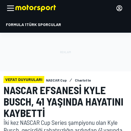
FORMULA 1
TÜRK SPORCULAR
VEFAT DUYURULARI
NASCAR Cup
Charlotte
NASCAR EFSANESI KYLE
BUSCH, 41 YAŞINDA HAYATINI
KAYBETTI
İki kez NASCAR Cup Series şampiyonu olan Kyle
Busch, geçirdiği rahatsızlığın ardından 41 yaşında