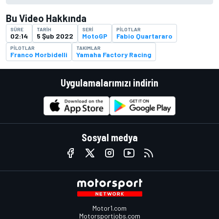
Bu Video Hakkında
SÜRE
TARIH
SERI
PILOTLAR
02:14
5 Şub 2022
MotoGP
Fabio Quartararo
PILOTLAR
TAKIMLAR
Franco Morbidelli
Yamaha Factory Racing
Uygulamalarımızı indirin
Sosyal medya
Motor1.com
Motorsportjobs.com