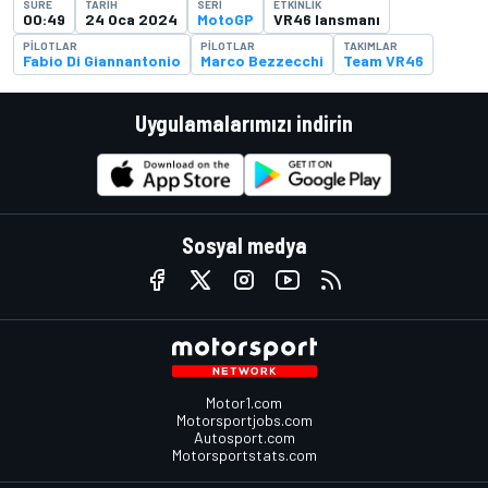
SÜRE
TARIH
SERI
ETKINLIK
00:49
24 Oca 2024
MotoGP
VR46 lansmanı
PILOTLAR
PILOTLAR
TAKIMLAR
Fabio Di Giannantonio
Marco Bezzecchi
Team VR46
Uygulamalarımızı indirin
Sosyal medya
Motor1.com
Motorsportjobs.com
Autosport.com
Motorsportstats.com