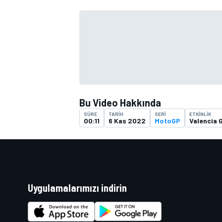
TÜRK SPORCULAR
Bu Video Hakkında
SÜRE
TARIH
SERI
ETKINLIK
00:11
6 Kas 2022
MotoGP
Valencia 
Uygulamalarımızı indirin