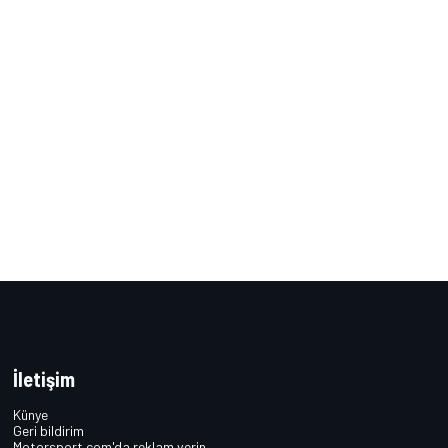
İletişim
Künye
Geri bildirim
Motorsport.com'da reklam verin