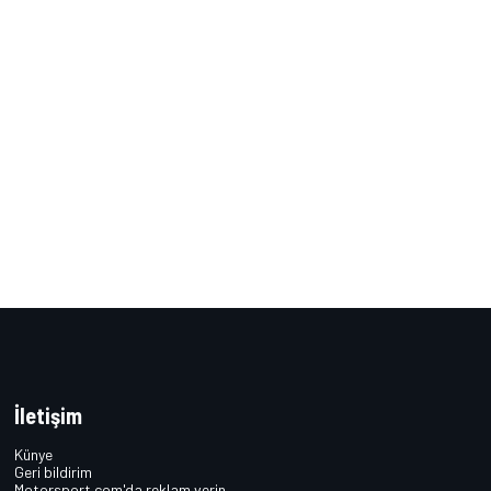
İletişim
Künye
Geri bildirim
Motorsport.com'da reklam verin