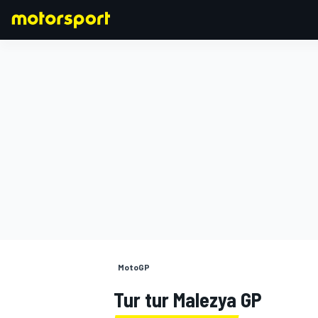
FORMULA 1
MotoGP
Tur tur Malezya GP