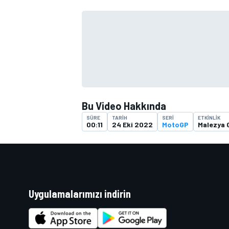
TÜRK SPORCULAR
Bu Video Hakkında
SÜRE
TARIH
SERI
ETKINLIK
00:11
24 Eki 2022
MotoGP
Malezya 
Uygulamalarımızı indirin