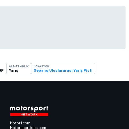
ALT-ETKINLIK
LOKASYON
GP
Yarış
Sepang Uluslararası Yarış Pisti
Motor1.com
Motorsportjobs.com