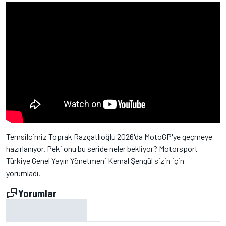
Temsilcimiz Toprak Razgatlıoğlu 2026'da MotoGP'ye geçmeye
hazırlanıyor. Peki onu bu seride neler bekliyor? Motorsport
Türkiye Genel Yayın Yönetmeni Kemal Şengül sizin için
yorumladı.
Yorumlar