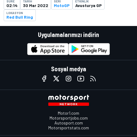
SÜRE
TARIH
SERI
ETKINLIK
02:14
30 Mar 2022
MotoGP
Avusturya GP
LOKASYON
Red Bull Ring
Uygulamalarımızı indirin
Sosyal medya
Motor1.com
Motorsportjobs.com
Autosport.com
Motorsportstats.com