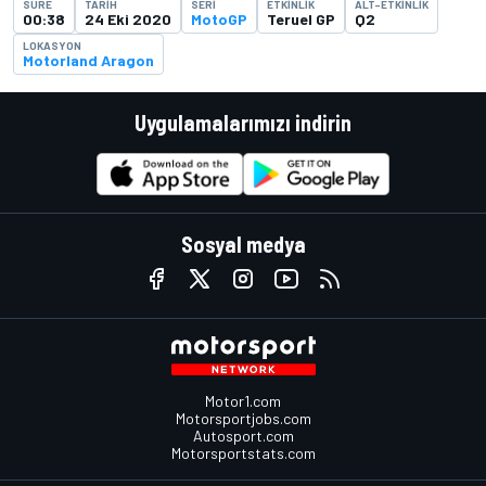
SÜRE
TARIH
SERI
ETKINLIK
ALT-ETKINLIK
00:38
24 Eki 2020
MotoGP
Teruel GP
Q2
LOKASYON
Motorland Aragon
Uygulamalarımızı indirin
Sosyal medya
Motor1.com
Motorsportjobs.com
Autosport.com
Motorsportstats.com