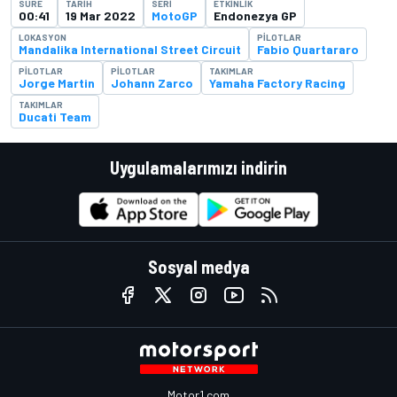
SÜRE
TARIH
SERI
ETKINLIK
00:41
19 Mar 2022
MotoGP
Endonezya GP
LOKASYON
PILOTLAR
Mandalika International Street Circuit
Fabio Quartararo
PILOTLAR
PILOTLAR
TAKIMLAR
Jorge Martin
Johann Zarco
Yamaha Factory Racing
TAKIMLAR
Ducati Team
Uygulamalarımızı indirin
Sosyal medya
Motor1.com