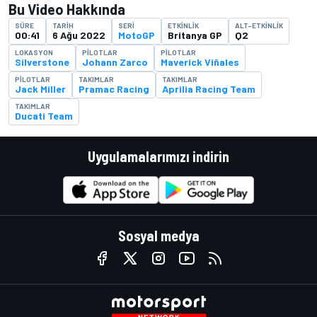
Bu Video Hakkında
SÜRE
TARIH
SERI
ETKINLIK
ALT-ETKINLIK
00:41
6 Ağu 2022
MotoGP
Britanya GP
Q2
LOKASYON
PILOTLAR
PILOTLAR
Silverstone
Johann Zarco
Maverick Viñales
PILOTLAR
TAKIMLAR
TAKIMLAR
Jack Miller
Pramac Racing
Aprilia Racing Team
TAKIMLAR
Ducati Team
Uygulamalarımızı indirin
Sosyal medya