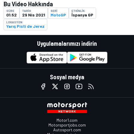
Bu Video Hakkında
SÜRE
TARIH
SERI
ETKINLIK
01:52
29 Nis 2021
MotoGP
İspanya GP
LOKASYON
Yarış Pisti de Jerez
Uygulamalarımızı indirin
Sosyal medya
Motor1.com
Motorsportjobs.com
Autosport.com