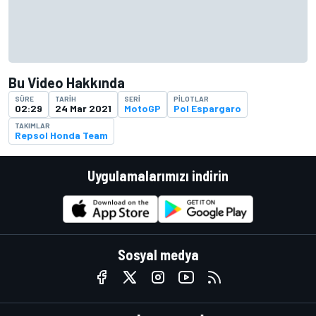
Bu Video Hakkında
SÜRE
TARIH
SERI
PILOTLAR
02:29
24 Mar 2021
MotoGP
Pol Espargaro
TAKIMLAR
Repsol Honda Team
Uygulamalarımızı indirin
Sosyal medya