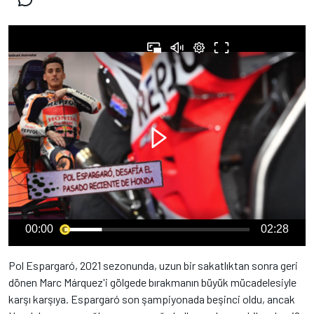
00:00
02:28
Pol Espargaró, 2021 sezonunda, uzun bir sakatlıktan sonra geri
dönen Marc Márquez'i gölgede bırakmanın büyük mücadelesiyle
karşı karşıya. Espargaró son şampiyonada beşinci oldu, ancak