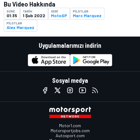
Bu Video Hakkında
SÜRE
TARIH
SERI
PILOTLAR
01:35
1 Şub 2022
MotoGP
Marc Marquez
PILOTLAR
Alex Marquez
Uygulamalarımızı indirin
Sosyal medya
Motor1.com
Motorsportjobs.com
Autosport.com