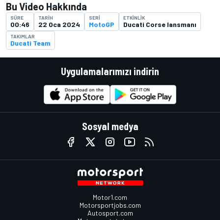
Bu Video Hakkında
SÜRE
TARIH
SERI
ETKINLIK
00:46
22 Oca 2024
MotoGP
Ducati Corse lansmanı
TAKIMLAR
Ducati Team
Uygulamalarımızı indirin
Sosyal medya
Motor1.com
Motorsportjobs.com
Autosport.com