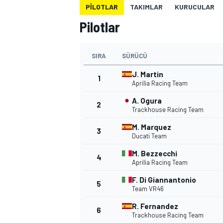
PILOTLAR
TAKIMLAR
KURUCULAR
MOTOGP
Pilotlar
SIRA
SÜRÜCÜ
J. Martin
1
Aprilia Racing Team
A. Ogura
2
Trackhouse Racing Team
M. Marquez
3
Ducati Team
M. Bezzecchi
4
Aprilia Racing Team
WORLD SUPERBIKE
F. Di Giannantonio
5
Team VR46
R. Fernandez
6
Trackhouse Racing Team