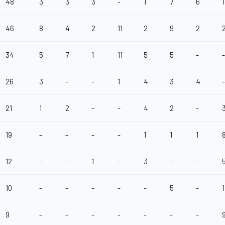
48
3
3
3
-
1
7
6
46
8
4
2
11
2
9
2
34
5
7
1
11
5
5
-
-
26
3
-
-
1
4
3
4
-
21
1
2
-
-
4
2
-
19
-
-
-
-
1
1
1
12
-
-
1
-
3
-
-
10
-
-
-
-
-
5
-
1
9
-
-
-
-
-
-
-