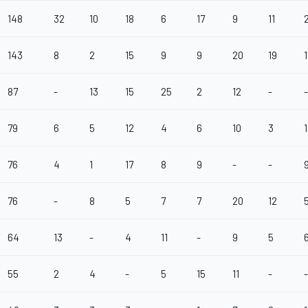
148
32
10
18
6
17
9
11
143
8
2
15
9
9
20
19
1
87
-
13
15
25
2
12
-
-
79
6
5
12
4
6
10
3
1
76
4
1
17
8
9
-
-
76
-
8
5
7
7
20
12
64
13
-
4
11
-
9
5
55
2
4
-
5
15
11
-
-