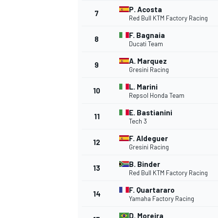
P. Acosta
7
Red Bull KTM Factory Racing
F. Bagnaia
8
Ducati Team
A. Marquez
9
Gresini Racing
L. Marini
WRC
10
Repsol Honda Team
E. Bastianini
11
Tech 3
F. Aldeguer
12
Gresini Racing
B. Binder
13
Red Bull KTM Factory Racing
F. Quartararo
14
Yamaha Factory Racing
D. Moreira