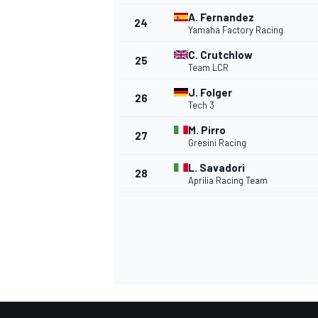
A. Fernandez
24
Yamaha Factory Racing
C. Crutchlow
25
Team LCR
J. Folger
26
Tech 3
M. Pirro
27
Gresini Racing
L. Savadori
28
Aprilia Racing Team