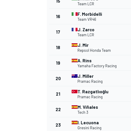
15
Team LCR
F. Morbidelli
16
Team VR46
J. Zarco
TÜRK SPORCULAR
17
Team LCR
J. Mir
18
Repsol Honda Team
A. Rins
19
Yamaha Factory Racing
J. Miller
20
Pramac Racing
T. Razgatlıoğlu
21
Pramac Racing
M. Viñales
22
Tech 3
I. Lecuona
23
Gresini Racing