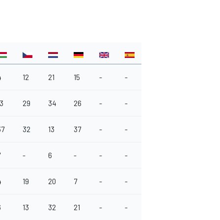
4
12
21
15
-
-
-
-
-
13
29
34
26
-
-
-
-
-
37
32
13
37
-
-
-
-
-
7
-
6
-
-
-
-
-
-
4
19
20
7
-
-
-
-
-
6
13
32
21
-
-
-
-
-