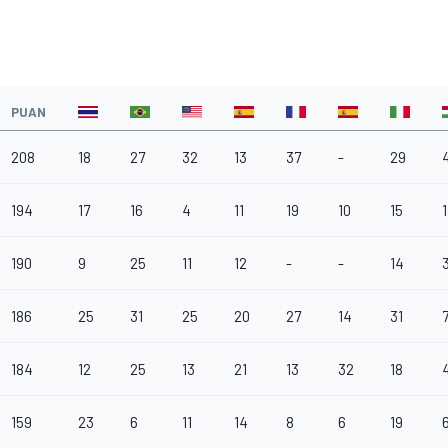
PUAN
208
18
27
32
13
37
-
29
194
17
16
4
11
19
10
15
190
9
25
11
12
-
-
14
186
25
31
25
20
27
14
31
184
12
25
13
21
13
32
18
159
23
6
11
14
8
6
19