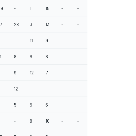
29
-
1
15
-
-
-
-
-
7
28
3
13
-
-
-
-
-
-
11
9
-
-
-
-
-
1
8
6
8
-
-
-
-
-
9
9
12
7
-
-
-
-
-
5
12
-
-
-
-
-
-
-
6
5
5
6
-
-
-
-
-
-
8
10
-
-
-
-
-