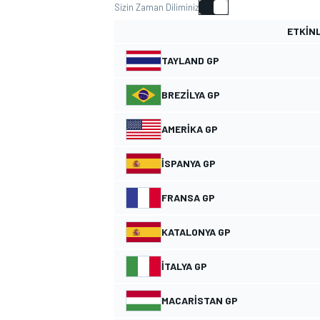
Sizin Zaman Diliminiz
MOTOGP
ETKINL
TAYLAND GP
BREZILYA GP
AMERIKA GP
İSPANYA GP
FRANSA GP
KATALONYA GP
WORLD SUPERBIKE
İTALYA GP
MACARISTAN GP