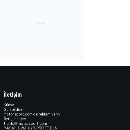
İletişim
Künye
Geri bildirim
Motorsport.com'da reklam verin
İletişime geç
tr.info@motorsport.com
YAKUPLU MAH. HÜRRİYET BLV.