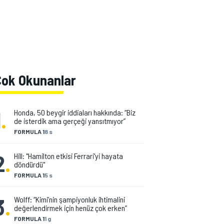
Çok Okunanlar
1
.
Honda, 50 beygir iddiaları hakkında: “Biz
de isterdik ama gerçeği yansıtmıyor”
FORMULA 1
8 s
2
.
Hill: "Hamilton etkisi Ferrari'yi hayata
döndürdü"
FORMULA 1
5 s
3
.
Wolff: “Kimi’nin şampiyonluk ihtimalini
değerlendirmek için henüz çok erken”
FORMULA 1
1 g