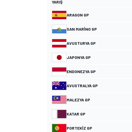
YARIŞ
ARAGON GP
SAN MARINO GP
TÜRK SPORCULAR
AVUSTURYA GP
JAPONYA GP
ENDONEZYA GP
AVUSTRALYA GP
MALEZYA GP
KATAR GP
PORTEKIZ GP