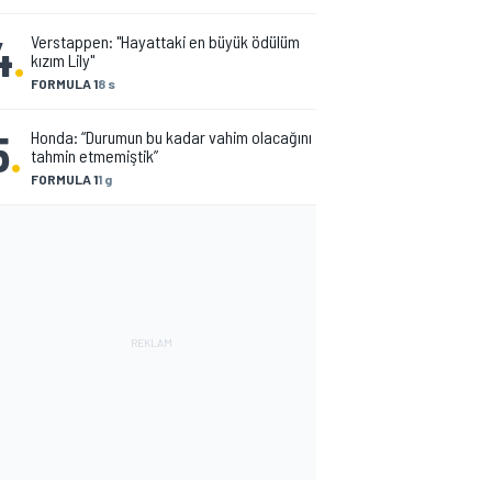
4
.
Verstappen: "Hayattaki en büyük ödülüm
kızım Lily"
FORMULA 1
8 s
5
.
Honda: “Durumun bu kadar vahim olacağını
tahmin etmemiştik”
FORMULA 1
1 g