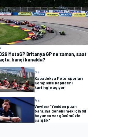
s
026 MotoGP Britanya GP ne zaman, saat
açta, hangi kanalda?
3 s
Kapadokya Motorsporları
Kompleksi kapılarını
kartingle açıyor
4 s
Vowles: “Yeniden puan
barajına dönebilmek için yıl
boyunca var gücümüzle
çalıştık"