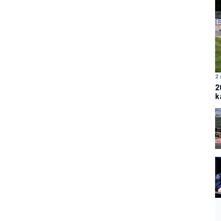
2 
2
k