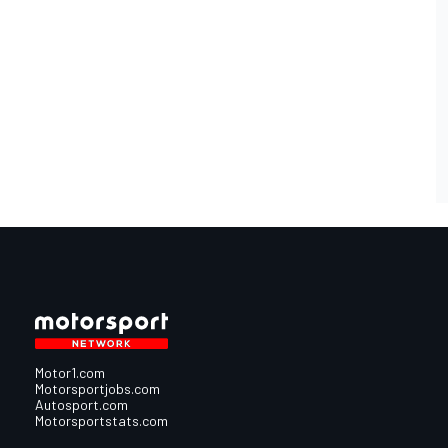
Motor1.com
Motorsportjobs.com
Autosport.com
Motorsportstats.com