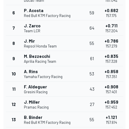
Ducati Team
1'57.042
P. Acosta
+0.682
6
59
Red Bull KTM Factory Racing
1'57.175
J. Zarco
+0.711
7
64
Team LCR
1'57.204
J. Mir
+0.786
8
55
Repsol Honda Team
1'57.279
M. Bezzecchi
+0.835
9
61
Aprilia Racing Team
1'57.328
A. Rins
+0.858
10
53
Yamaha Factory Racing
1'57.351
F. Aldeguer
+0.908
11
43
Gresini Racing
1'57.401
J. Miller
+0.959
12
27
Pramac Racing
1'57.452
B. Binder
+1.121
13
55
Red Bull KTM Factory Racing
1'57.614