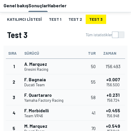
Genel bakış
Sonuçlar
Haberler
KATILIMCI LISTESI
TEST 1
TEST 2
TEST 3
Test 3
Tüm istatistikler
SIRA
SÜRÜCÜ
TUR
ZAMAN
A. Marquez
1
50
1'56.493
Gresini Racing
F. Bagnaia
+0.007
2
55
Ducati Team
1'56.500
F. Quartararo
+0.231
3
58
Yamaha Factory Racing
1'56.724
F. Morbidelli
+0.455
4
41
Team VR46
1'56.948
M. Marquez
+0.549
5
70