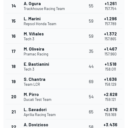
A. Ogura
+1.261
14
55
Trackhouse Racing Team
1'57.754
L. Marini
+1.296
15
59
Repsol Honda Team
1'57.789
M. Viñales
+1.372
16
59
Tech 3
1'57.865
M. Oliveira
+1.467
17
35
Pramac Racing
1'57.960
E. Bastianini
+1.518
18
44
Tech 3
1'58.011
S. Chantra
+1.636
19
69
Team LCR
1'58.129
M. Pirro
+2.628
20
54
Ducati Test Team
1'59.121
L. Savadori
+2.676
21
65
Aprilia Racing Team
1'59.169
A. Dovizioso
+3.436
22
58