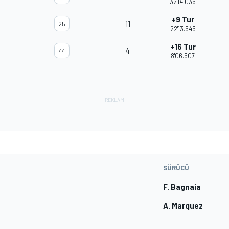
32'14.036
+9 Tur
11
25
22'13.545
+16 Tur
4
44
8'06.507
SÜRÜCÜ
F. Bagnaia
A. Marquez