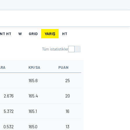
NT HT
W
GRID
YARIŞ
HT
Tüm istatistikler
ARA
KM/SA
PUAN
165.6
25
2.676
165.4
20
5.372
165.1
16
0.532
165.0
13