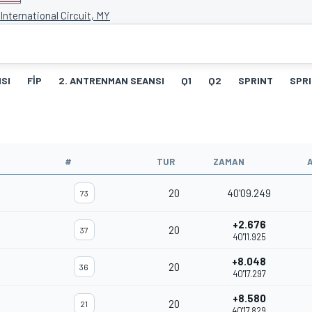
International Circuit, MY
SI
FIP
2. ANTRENMAN SEANSI
Q1
Q2
SPRINT
SPRI
#
TUR
ZAMAN
20
40'09.249
73
+2.676
20
37
40'11.925
+8.048
20
36
40'17.297
+8.580
20
21
40'17.829