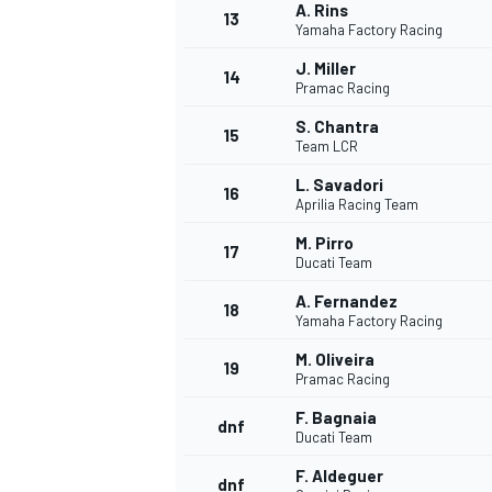
A. Rins
13
Yamaha Factory Racing
J. Miller
14
Pramac Racing
TÜRK SPORCULAR
S. Chantra
15
Team LCR
L. Savadori
16
Aprilia Racing Team
M. Pirro
17
Ducati Team
A. Fernandez
18
Yamaha Factory Racing
M. Oliveira
19
Pramac Racing
F. Bagnaia
dnf
Ducati Team
F. Aldeguer
dnf