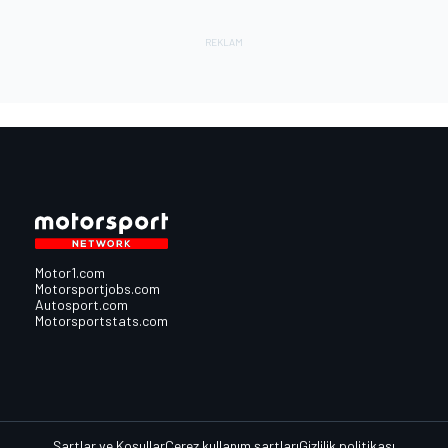
Motor1.com
Motorsportjobs.com
Autosport.com
Motorsportstats.com
Şartlar ve Koşullar
Çerez kullanım şartları
Gizlilik politikası