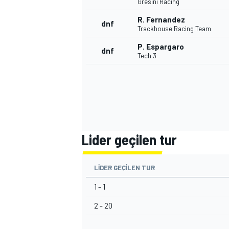
Gresini Racing
R. Fernandez
dnf
Trackhouse Racing Team
P. Espargaro
dnf
Tech 3
Lider geçilen tur
LIDER GEÇILEN TUR
1 - 1
2 - 20