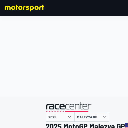
FORMULA 1
MALEZYA GP
2025 MotoGP Malezya GP