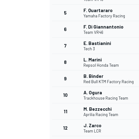
F. Quartararo
5
Yamaha Factory Racing
F. Di Giannantonio
6
Team VR46
E. Bastianini
7
Tech 3
WRC
L. Marini
8
Repsol Honda Team
B. Binder
9
Red Bull KTM Factory Racing
A. Ogura
10
Trackhouse Racing Team
M. Bezzecchi
11
Aprilia Racing Team
J. Zarco
12
Team LCR