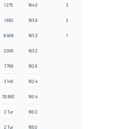
1.275
164.0
3
1.692
163.9
2
8.909
163.3
1
2.005
163.2
7.799
162.6
3.146
162.4
30.882
160.4
2 Tur
160.2
2 Tur
165.0