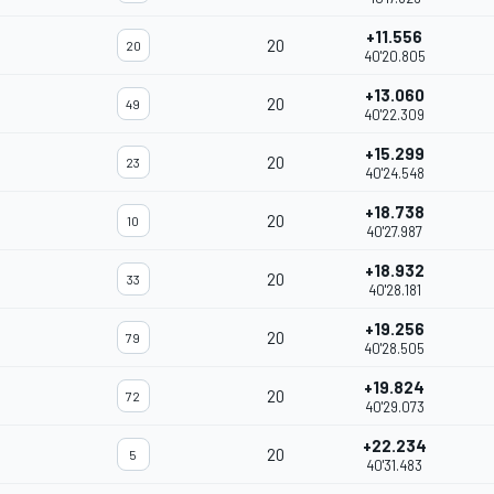
+11.556
20
20
40'20.805
+13.060
20
49
40'22.309
+15.299
20
23
40'24.548
+18.738
20
10
40'27.987
+18.932
20
33
40'28.181
+19.256
20
79
40'28.505
+19.824
20
72
40'29.073
+22.234
20
5
40'31.483