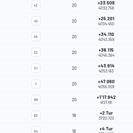
+23.509
20
42
40'32.758
+25.201
20
43
40'34.450
+34.110
20
35
40'43.359
+36.115
20
32
40'45.364
+43.914
20
51
40'53.163
+47.060
20
7
40'56.309
+1'17.942
20
88
41'27.191
+2 Tur
18
63
37'20.723
+4 Tur
16
54