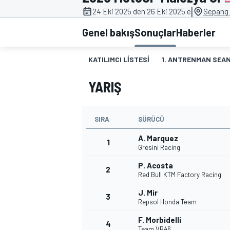
|
24 Eki 2025 den 26 Eki 2025 e
Sepang 
MOTOGP
Genel bakış
Sonuçlar
Haberler
KATILIMCI LISTESI
1. ANTRENMAN SEAN
YARIŞ
SIRA
SÜRÜCÜ
A. Marquez
1
Gresini Racing
P. Acosta
2
WORLD SUPERBIKE
Red Bull KTM Factory Racing
J. Mir
3
Repsol Honda Team
F. Morbidelli
4
Team VR46