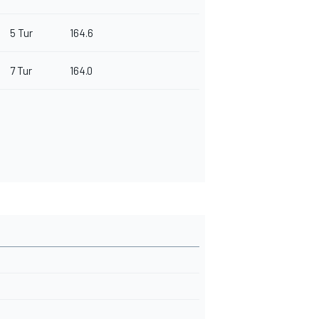
5 Tur
164.6
7 Tur
164.0