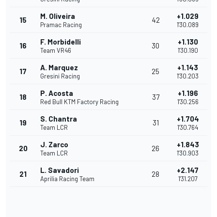
M. Oliveira
+1.029
15
42
Pramac Racing
1'30.089
F. Morbidelli
+1.130
16
30
Team VR46
1'30.190
A. Marquez
+1.143
17
25
Gresini Racing
1'30.203
P. Acosta
+1.196
18
37
Red Bull KTM Factory Racing
1'30.256
S. Chantra
+1.704
19
31
Team LCR
1'30.764
J. Zarco
+1.843
20
26
Team LCR
1'30.903
L. Savadori
+2.147
21
28
Aprilia Racing Team
1'31.207