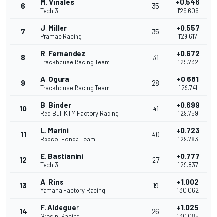
M. Viñales
+0.546
6
35
Tech 3
1'29.606
J. Miller
+0.557
7
35
Pramac Racing
1'29.617
R. Fernandez
+0.672
8
31
Trackhouse Racing Team
1'29.732
A. Ogura
+0.681
9
28
Trackhouse Racing Team
1'29.741
B. Binder
+0.699
10
41
Red Bull KTM Factory Racing
1'29.759
L. Marini
+0.723
11
40
Repsol Honda Team
1'29.783
E. Bastianini
+0.777
12
27
Tech 3
1'29.837
A. Rins
+1.002
13
19
Yamaha Factory Racing
1'30.062
F. Aldeguer
+1.025
14
26
Gresini Racing
1'30.085